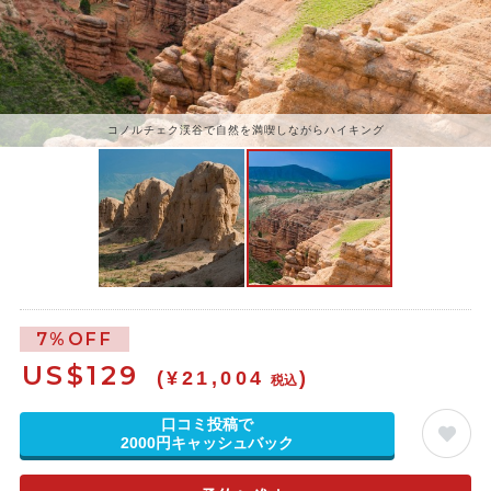
コノルチェク渓谷で自然を満喫しながらハイキング
7%OFF
US$
129
(¥21,004
)
税込
口コミ投稿で
2000円キャッシュバック