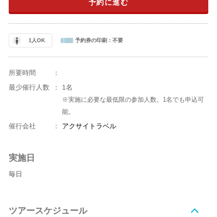
予約に進む
1人OK
予約券の印刷：
不要
所要時間
：
最少催行人数
：
1名
※実施に必要な最低限の参加人数。1名でも申込可
能。
催行会社
：
アクサイトラベル
実施日
毎日
ツアースケジュール