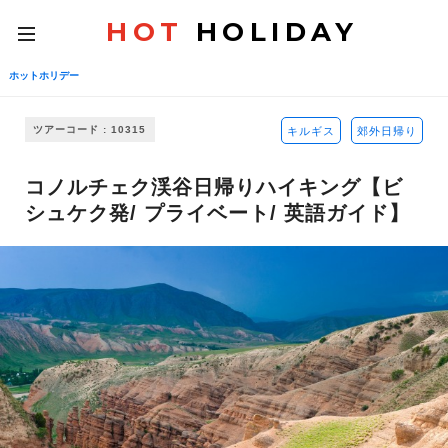
HOT
HOLIDAY
toggle
navigation
ホットホリデー
ツアーコード : 10315
キルギス
郊外日帰り
コノルチェク渓谷日帰りハイキング【ビ
シュケク発/ プライベート/ 英語ガイド】