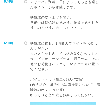
5:45頃
マリーバに到着。日によってもっとも適し
たポイントから離陸します。
熱気球の立ち上げを開始。
準備中は朝焼けを見たり、作業を見学した
り、のんびりお過ごしください。
6:00頃
熱気球に乗船、1時間のフライトをお楽し
みください。
※バスケット内に持ち込みOK なのはカメ
ラ、ビデオ、サングラス、帽子のみ。その
他のお荷物はバッグと一緒にバス内に置い
てください。
パイロットより簡単な説明(英語)
(自己紹介・飛行中の写真撮影について・着
陸時のポジション等)
ゆっくりと空の旅をお楽しみください。