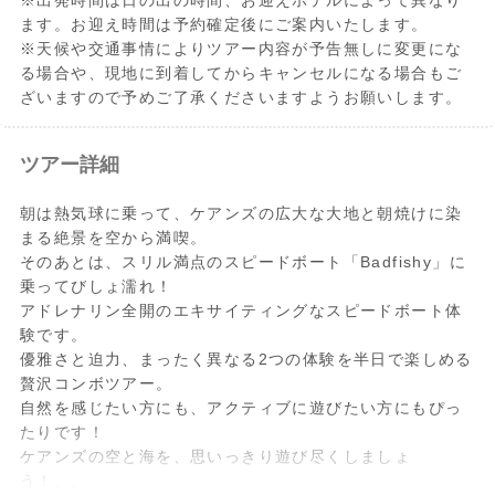
※出発時間は日の出の時間、お迎えホテルによって異なり
ます。お迎え時間は予約確定後にご案内いたします。
※天候や交通事情によりツアー内容が予告無しに変更にな
る場合や、現地に到着してからキャンセルになる場合もご
ざいますので予めご了承くださいますようお願いします。
ツアー詳細
朝は熱気球に乗って、ケアンズの広大な大地と朝焼けに染
まる絶景を空から満喫。
そのあとは、スリル満点のスピードボート「Badfishy」に
乗ってびしょ濡れ！
アドレナリン全開のエキサイティングなスピードボート体
験です。
優雅さと迫力、まったく異なる2つの体験を半日で楽しめる
贅沢コンボツアー。
自然を感じたい方にも、アクティブに遊びたい方にもぴっ
たりです！
ケアンズの空と海を、思いっきり遊び尽くしましょ
う！。。