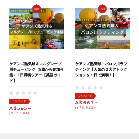
ケアンズ熱気球＆マルグレーブ
ケアンズ熱気球＋バロン川ラフ
川チュービング（5歳から参加可
ティング【人気の２大アトラク
能） 1日満喫ツアー【英語ガイ
ションを１日で満喫！】
ド】
OFF
2%
OFF
1%
A$667～
A$585～
(¥76,612)
(¥67,194)