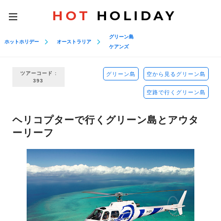
HOT
HOLIDAY
toggle
navigation
グリーン島
ホットホリデー
オーストラリア
ケアンズ
ツアーコード :
グリーン島
空から見るグリーン島
393
空路で行くグリーン島
ヘリコプターで行くグリーン島とアウタ
ーリーフ