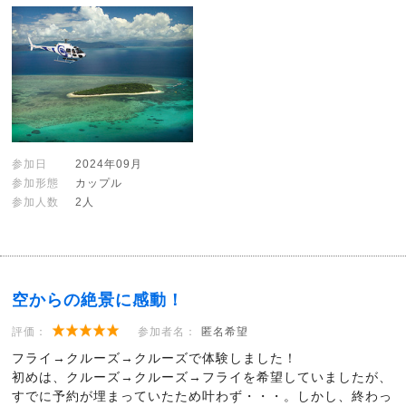
参加日
2024年09月
参加形態
カップル
参加人数
2人
空からの絶景に感動！
評価：
参加者名：
匿名希望
フライ→クルーズ→クルーズで体験しました！
初めは、クルーズ→クルーズ→フライを希望していましたが、
すでに予約が埋まっていたため叶わず・・・。しかし、終わっ