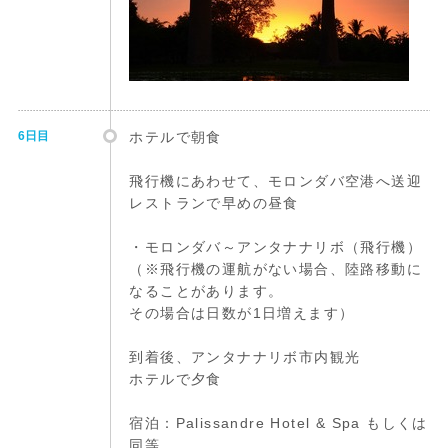
6日目
ホテルで朝食
飛行機にあわせて、モロンダバ空港へ送迎
レストランで早めの昼食
・モロンダバ～アンタナナリボ（飛行機）
（※飛行機の運航がない場合、陸路移動に
なることがあります。
その場合は日数が1日増えます）
到着後、アンタナナリボ市内観光
ホテルで夕食
宿泊：Palissandre Hotel & Spa もしくは
同等