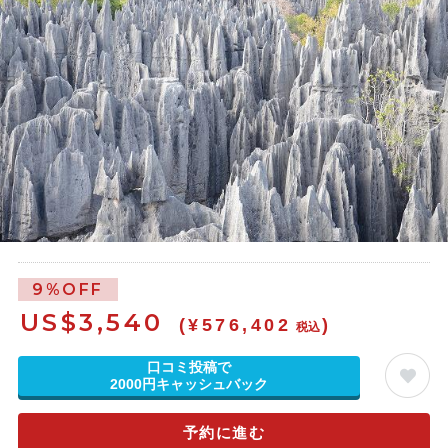
9%OFF
US$
3,540
(¥576,402
)
税込
口コミ投稿で
2000円キャッシュバック
予約に進む