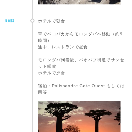
5日目
ホテルで朝食
車でベコパカからモロンダバへ移動（約9
時間）
途中、レストランで昼食
モロンダバ到着後、バオバブ街道でサンセ
ット鑑賞
ホテルで夕食
宿泊：Palissandre Cote Ouest もしくは
同等