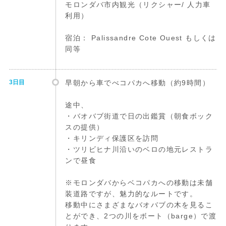
モロンダバ市内観光（リクシャー/ 人力車
利用）
宿泊： Palissandre Cote Ouest もしくは
同等
3日目
早朝から車でべコパカへ移動（約9時間）
途中、
・バオバブ街道で日の出鑑賞（朝食ボック
スの提供）
・キリンディ保護区を訪問
・ツリビヒナ川沿いのベロの地元レストラ
ンで昼食
※モロンダバからベコパカへの移動は未舗
装道路ですが、魅力的なルートです。
移動中にさまざまなバオバブの木を見るこ
とができ、2つの川をボート（barge）で渡