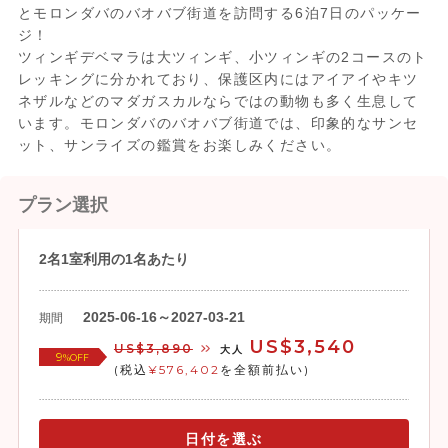
とモロンダバのバオバブ街道を訪問する6泊7日のパッケー
ジ！
ツィンギデベマラは大ツィンギ、小ツィンギの2コースのト
レッキングに分かれており、保護区内にはアイアイやキツ
ネザルなどのマダガスカルならではの動物も多く生息して
います。モロンダバのバオバブ街道では、印象的なサンセ
ット、サンライズの鑑賞をお楽しみください。
プラン選択
2名1室利用の1名あたり
2025-06-16～2027-03-21
期間
US$3,540
US$3,890
大人
9
%OFF
(税込
¥576,402
を全額前払い)
日付を選ぶ