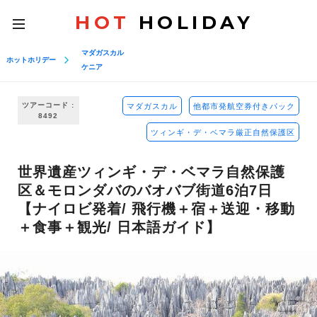
HOT
HOLIDAY
toggle
navigation
マダガスカル
ホットホリデー
ケニア
ツアーコード :
マダガスカル
他都市発航空券付きパック
8492
ツィンギ・デ・ベマラ厳正自然保護区
世界遺産ツィンギ・デ・ベマラ自然保護
区＆モロンダバのバオバブ街道6泊7日
【ナイロビ発着/ 飛行機＋宿＋送迎・移動
＋食事＋観光/ 日本語ガイド】