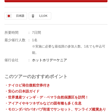
日本語
1人OK
所要時間
：
7日間
最少催行人数
：
1名
※実施に必要な最低限の参加人数。1名でも申込可
能。
催行会社
：
ホットホリデーケニア
このツアーのおすすめポイント
・ナイロビ発往復航空券付き
・安心の日本語ガイド
・世界遺産ツィンギ・デ・ベマラ自然保護区を訪問！
・アイアイやキツネザルなどの固有種も多く生息
・モロンダバのバオバブ街道でサンセット、サンライズ鑑賞あり