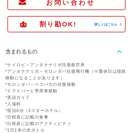
お問い合わせ
割り勘OK!
詳しくはこちら
含まれるもの
*ナイロビ～アンタナナリボ往復航空券
*アンタナナリボ～モロンダバ往復飛行機（※運休日は陸路
移動になることがあります）
*モロンダバ～ベコパカの往復移動
*ドライバーと専用車移動
*英語ガイド
*入場料
*宿泊6泊（3スターホテル）
*日程表に記載の食事
*日程表に記載のアクティビティ
*1日1本の水ボトル