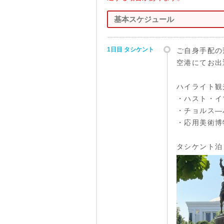
基本スケジュール
1日目 タシケント
ご自身手配の
空港にてお出
ハイライト観
・ハスト・イ
・チョルス―
・応用美術博
タシケント泊