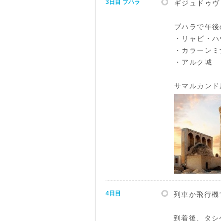
3日目 ブハラ
ギジュドゥヴ
ブハラで午後
・リャビ・ハ
・カラーンミ
・アルク城
サマルカンド
4日目
列車か飛行機
到着後、タシ