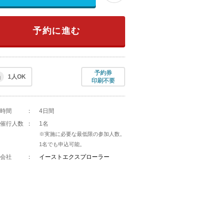
予約に進む
予約券
1人OK
印刷不要
時間
：
4日間
催行人数
：
1名
※実施に必要な最低限の参加人数。
1名でも申込可能。
会社
：
イーストエクスプローラー