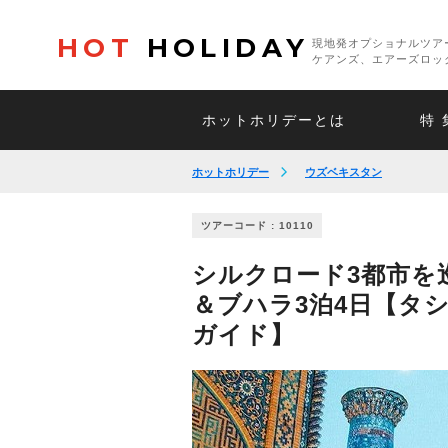
HOT
HOLIDAY
現地発オプショナルツア
ケアンズ、エアーズロッ
ホットホリデーとは
特 
ホットホリデー
ウズベキスタン
ツアーコード : 10110
シルクロード3都市を
＆ブハラ3泊4日【タシ
ガイド】