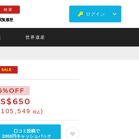
ログイン
閲覧履歴
ミ
世界遺産
SALE
6%OFF
S$
650
¥105,549
)
税込
口コミ投稿で
2000円キャッシュバック