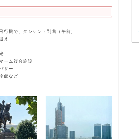
飛行機で、タシケント到着（午前）
迎え
光
マーム複合施設
バザー
物館など