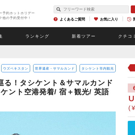
ー予約ホットホリデー
ク他の予約受付中！
よくあるご質問
お気に入り
集
ランキング
新着ツアー
クチコ
ウズベキスタン
世界遺産・サマルカンド
タシケント市内観光
巡る！タシケント＆サマルカンド
ケント空港発着/ 宿＋観光/ 英語
U
(