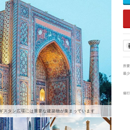
所要
最少
催行
ギスタン広場には重要な建築物が集まっています