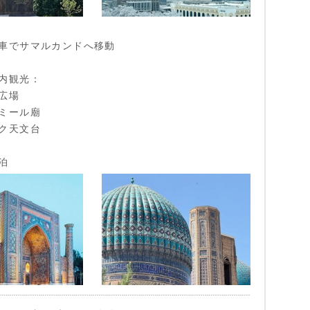
車でサマルカンドへ移動
内観光：
広場
ミール廟
ク天文台
泊