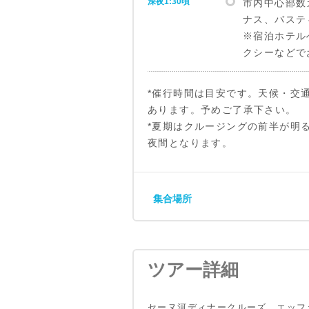
深夜1:30頃
市内中心部数
ナス、バステ
※宿泊ホテル
クシーなどで
*催行時間は目安です。天候・交
あります。予めご了承下さい。
*夏期はクルージングの前半が明
夜間となります。
集合場所
ツアー詳細
セーヌ河ディナークルーズ、エッフ