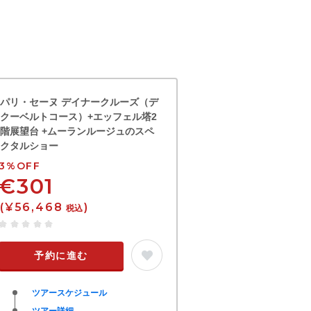
パリ・セーヌ デイナークルーズ（デ
クーベルトコース）+エッフェル塔2
階展望台 +ムーランルージュのスペ
クタルショー
3%OFF
€301
(¥56,468
)
税込
予約に進む
ツアースケジュール