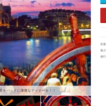
所要
最少
催行
景をバックに優雅なディナーを！！