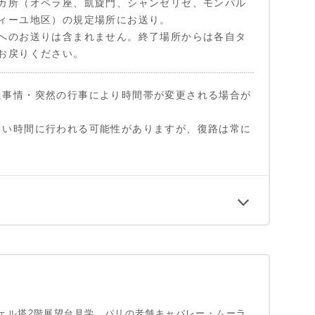
カ所（オペラ座、凱旋門、シャンゼリゼ、モンパル
ィーユ地区）の規定場所にお送り。
へのお送りは含まれません。終了場所からは各自タ
お戻りください。
通事情・突然の行事により時間帯が変更される場合が
るい時間に行われる可能性がありますが、復路は常に
ェル塔2階展望台見学、パリの老舗キャバレー・ムーラ