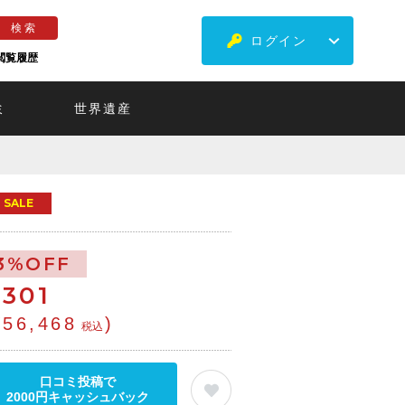
ログイン
閲覧履歴
ミ
世界遺産
SALE
3%OFF
€
301
¥56,468
)
税込
口コミ投稿で
2000円キャッシュバック