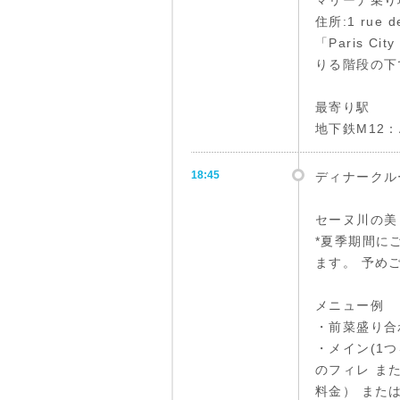
マリーナ乗り
住所:1 rue de
「Paris C
りる階段の下
最寄り駅
地下鉄M12：As
18:45
ディナークル
セーヌ川の美
*夏季期間に
ます。 予め
メニュー例
・前菜盛り合
・メイン(1
のフィレ ま
料金） また