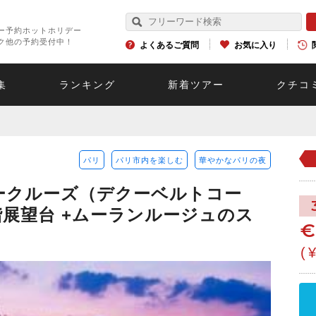
ー予約ホットホリデー
ク他の予約受付中！
よくあるご質問
お気に入り
集
ランキング
新着ツアー
クチコ
パリ
パリ市内を楽しむ
華やかなパリの夜
ークルーズ（デクーベルトコー
階展望台 +ムーランルージュのス
(