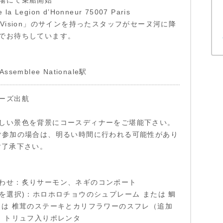
場にて乗船開始
 la Legion d’Honneur 75007 Paris
ity Vision」のサインを持ったスタッフがセーヌ河に降
でお待ちしています。
semblee Nationale駅
ーズ出航
しい景色を背景にコースディナーをご堪能下さい。
ご参加の場合は、明るい時間に行われる可能性があり
ご了承下さい。
わせ：炙りサーモン、ネギのコンポート
つを選択)：ホロホロチョウのシュプレーム または 鯛
たは 椎茸のステーキとカリフラワーのスフレ（追加
は トリュフ入りポレンタ