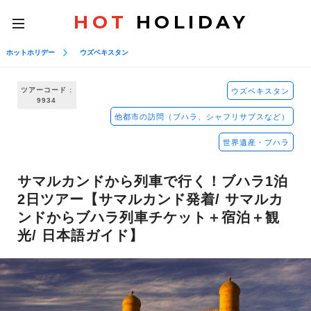
HOT
HOLIDAY
toggle
navigation
ホットホリデー
ウズベキスタン
ツアーコード :
ウズベキスタン
9934
他都市の訪問（ブハラ、シャフリサブスなど）
世界遺産・ブハラ
サマルカンドから列車で行く！ブハラ1泊
2日ツアー【サマルカンド発着/ サマルカ
ンドからブハラ列車チケット＋宿泊＋観
光/ 日本語ガイド】