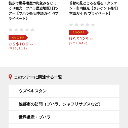
徒歩で世界遺産の街並みをじっ
首都の見どころを巡る！タシケ
くり観光！ブハラ歴史地区1日ツ
ント市内観光【タシケント発/日
アー【ブハラ発/日本語ガイド/プ
本語ガイド/ プライベート】
ライベート】
OFF
7%
OFF
6%
US$129～
US$100～
(¥21,044)
(¥16,313)
このツアーに関連する一覧
ウズベキスタン
他都市の訪問（ブハラ、シャフリサブスなど）
世界遺産・ブハラ