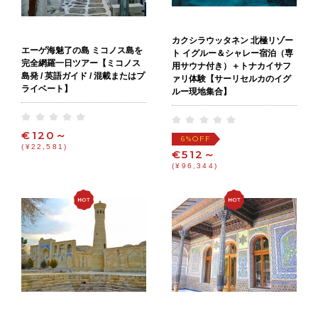
カクシラウッタネン 北極リゾー
エーゲ海魅了の島 ミコノス島を
ト イグルー＆シャレー宿泊（専
完全網羅一日ツアー【ミコノス
用サウナ付き）＋トナカイサフ
島発 / 英語ガイド / 混載またはプ
ァリ体験【サーリセルカのイグ
ライベート】
ルー現地集合】
€120～
OFF
6%
(¥22,581)
€512～
(¥96,344)