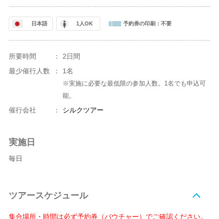
日本語
1人OK
予約券の印刷：
不要
所要時間
：
2日間
最少催行人数
：
1名
※実施に必要な最低限の参加人数。1名でも申込可
能。
催行会社
：
シルクツアー
実施日
毎日
ツアースケジュール
集合場所・時間は必ず予約券（バウチャー）でご確認ください。