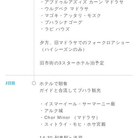
・アブドゥルアズィズ カーン マドラサ
・ウルグベク マドラサ
・マゴキ・アッタリ・モスク
・ブハラシナゴーグ
・ラビ ハウズ
夕方、旧マドラサでのフォークロアショー
（ハイシーズンのみ）
旧市街の3スターホテル泊予定
2日目
ホテルで朝食
ガイドと合流してブハラ観光
・イスマーイール・サーマーニー廟
・アルク城
・Chor Minor （マドラサ）
・スィトライ・モヒ・ホサ宮殿
14:30 列車駅へ送迎