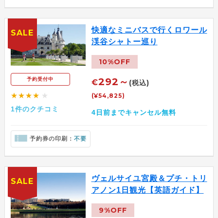
快適なミニバスで行くロワール
SALE
渓谷シャトー巡り
10%OFF
292～
予約受付中
€
(税込)
★★★★
★
(¥54,825)
1件のクチコミ
4日前までキャンセル無料
予約券の印刷：
不要
ヴェルサイユ宮殿＆プチ・トリ
SALE
アノン1日観光【英語ガイド】
9%OFF