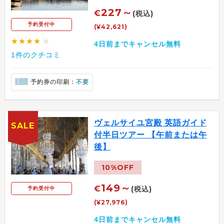
227～
€
(税込)
予約受付中
(¥42,621)
★★★★
★
4日前までキャンセル無料
1件のクチコミ
予約券の印刷：
不要
ヴェルサイユ宮殿 英語ガイド
SALE
付半日ツアー 【午前または午
後】
10%OFF
149～
€
(税込)
予約受付中
(¥27,976)
4日前までキャンセル無料