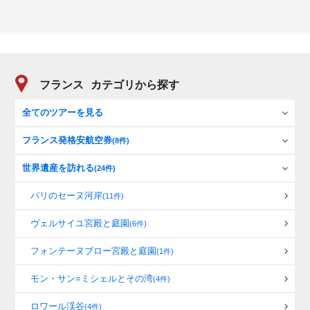
フランス
カテゴリから探す
全てのツアーを見る
フランス発格安航空券
(8件)
世界遺産を訪れる
(24件)
パリのセーヌ河岸
(11件)
ヴェルサイユ宮殿と庭園
(6件)
フォンテーヌブロー宮殿と庭園
(1件)
モン・サン=ミシェルとその湾
(4件)
ロワール渓谷
(4件)