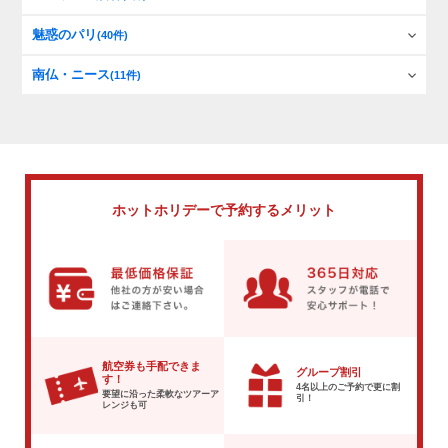
魅惑のパリ
(40件)
南仏・ニース
(11件)
ホットホリデーで
予約するメリット
航空券も手配できま
グループ割引
す！
4名以上のご予約で
更に割
要望に沿った柔軟な
ツアーア
引！
レンジも可