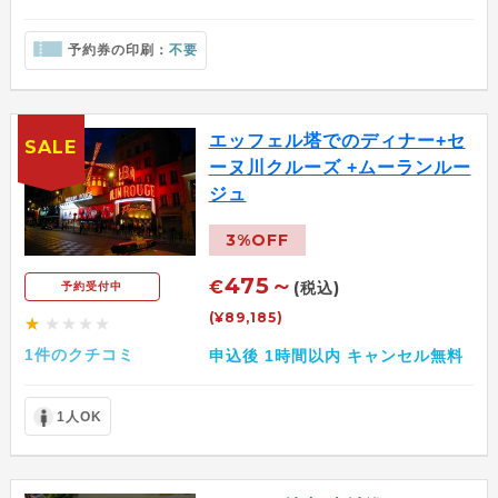
予約券の印刷：
不要
エッフェル塔でのディナー+セ
SALE
ーヌ川クルーズ +ムーランルー
ジュ
3%OFF
475～
€
(税込)
予約受付中
(¥89,185)
★
★★★★
1件のクチコミ
申込後 1時間以内 キャンセル無料
1人OK