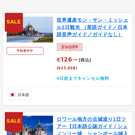
世界遺産モン・サン・ミッシェ
SALE
ル1日観光 （英語ガイド／日本
語音声ガイド／ガイドなし）
3%OFF
予約受付中
126～
€
(税込)
(¥23,658)
4日前までキャンセル無料
日本語
ロワール地方の古城巡り1日ツ
SALE
アー【日本語公認ガイド / シュ
ノンソー城、シャンボール城入