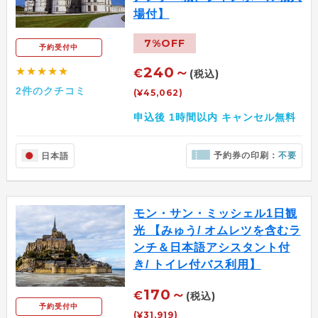
場付】
7%OFF
予約受付中
240～
★★★★★
€
(税込)
2件のクチコミ
(¥45,062)
申込後 1時間以内 キャンセル無料
予約券の印刷：
不要
日本語
モン・サン・ミッシェル1日観
光 【みゅう/ オムレツを含むラ
ンチ＆日本語アシスタント付
き/ トイレ付バス利用】
170～
€
(税込)
予約受付中
(¥31,919)