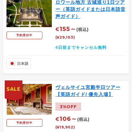
ロワール地方 古城巡り1日ツア
ー（英語ガイドまたは日本語音
声ガイド）
155～
€
(税込)
予約受付中
(¥29,103)
4日前までキャンセル無料
日本語
ヴェルサイユ宮殿半日ツアー
SALE
【英語ガイド/ 優先入場】
3%OFF
106～
€
(税込)
予約受付中
(¥19,902)