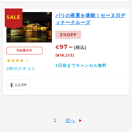
パリの夜景を堪能！セーヌ川デ
SALE
ィナークルーズ
3%OFF
97～
€
(税込)
予約受付中
(¥18,213)
★★★★
★
4日前までキャンセル無料
3件のクチコミ
1人OK
1
次へ