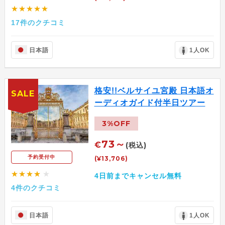
★★★★★
17件のクチコミ
日本語
1人OK
格安!!ベルサイユ宮殿 日本語オ
SALE
ーディオガイド付半日ツアー
3%OFF
73～
€
(税込)
予約受付中
(¥13,706)
★★★★
★
4日前までキャンセル無料
4件のクチコミ
日本語
1人OK