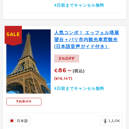
4日前までキャンセル無料
人気コンボ！ エッフェル塔展
SALE
望台＋パリ市内観光車窓観光
(日本語音声ガイド付き）
3%OFF
86～
€
(税込)
(¥16,147)
4日前までキャンセル無料
予約受付中
日本語
1人OK