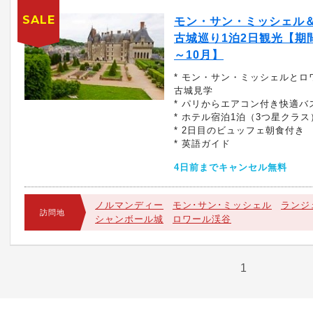
SALE
モン・サン・ミッシェル
古城巡り1泊2日観光【期
～10月】
* モン・サン・ミッシェルとロ
古城見学
* パリからエアコン付き快適バ
* ホテル宿泊1泊（3つ星クラス
* 2日目のビュッフェ朝食付き
* 英語ガイド
4日前までキャンセル無料
ノルマンディー
モン･サン･ミッシェル
ランジ
訪問地
シャンボール城
ロワール渓谷
1