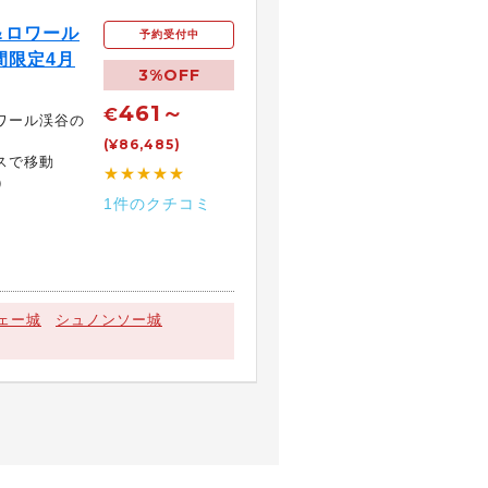
＆ロワール
予約受付中
間限定4月
3%OFF
461～
€
ワール渓谷の
(¥86,485)
スで移動
★★★★★
）
1件のクチコミ
ェー城
シュノンソー城