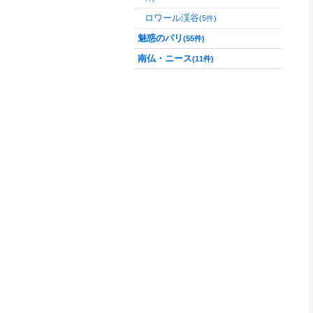
ロワール渓谷
(5件)
魅惑のパリ
(55件)
南仏・ニース
(11件)