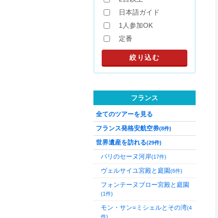
日本語ガイド
1人参加OK
定番
フランス
全てのツアーを見る
フランス発格安航空券
(8件)
世界遺産を訪れる
(29件)
パリのセーヌ河岸
(17件)
ヴェルサイユ宮殿と庭園
(6件)
フォンテーヌブロー宮殿と庭園
(1件)
モン・サン=ミシェルとその湾
(4
件)