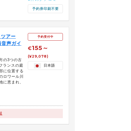
予約券印刷不要
日ツアー
予約受付中
語音声ガイ
155～
€
(¥29,078)
方の3つの古
「フランスの庭
日本語
部に位置する
のロワール川
地に恵まれ、
城