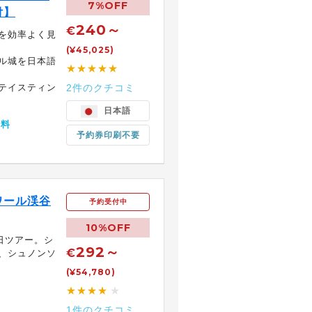
7%OFF
付】
240～
€
を効率よく見
(¥45,025)
ル城を日本語
★★★★★
テイスティン
2件のクチコミ
日本語
無料
予約券印刷不要
ワール渓谷
予約受付中
10%OFF
日ツアー。シ
292～
€
、シュノンソ
(¥54,780)
★★★★
★
1件のクチコミ