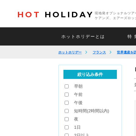
HOT
HOLIDAY
現地発オプショナルツア
ケアンズ、エアーズロッ
ホットホリデーとは
特 
ホットホリデー
フランス
世界遺産を
絞り込み条件
早朝
午前
午後
短時間(2時間以内)
夜
1日
2日以上