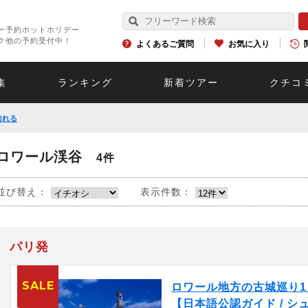
ー予約ホットホリデー
ク他の予約受付中！
よくあるご質問
お気に入り
集
ランキング
新着ツアー
クチコ
訪れる
ロワール渓谷
4件
並び替え：
表示件数：
パリ発
SALE
ロワール地方の古城巡り1
【日本語公認ガイド / シ