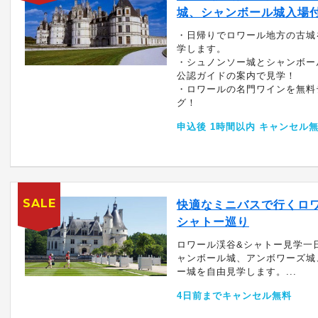
城、シャンボール城入場
・日帰りでロワール地方の古城
学します。
・シュノンソー城とシャンボー
公認ガイドの案内で見学！
・ロワールの名門ワインを無料
グ！
申込後 1時間以内 キャンセル
SALE
快適なミニバスで行くロ
シャトー巡り
ロワール渓谷&シャトー見学一
ャンボール城、アンボワーズ城
ー城を自由見学します。...
4日前までキャンセル無料