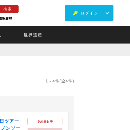
ログイン
閲覧履歴
ミ
世界遺産
1～4件(全4件)
日ツアー
予約受付中
ュノンソー