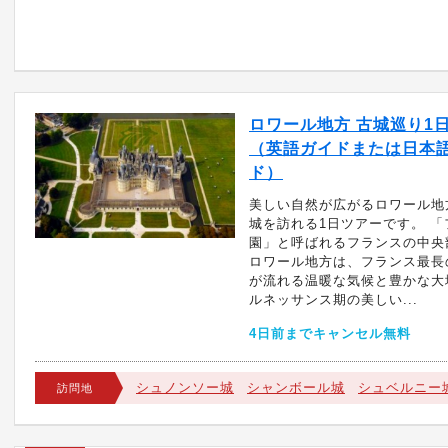
ロワール地方 古城巡り1
（英語ガイドまたは日本
ド）
美しい自然が広がるロワール地
城を訪れる1日ツアーです。 
園」と呼ばれるフランスの中央
ロワール地方は、フランス最長
が流れる温暖な気候と豊かな大
ルネッサンス期の美しい...
4日前までキャンセル無料
シュノンソー城
シャンボール城
シュベルニー
訪問地