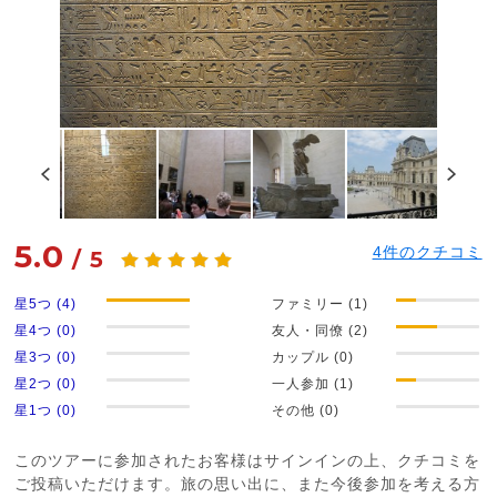
5.0
4
件のクチコミ
/
5
星5つ (4)
ファミリー (1)
星4つ (0)
友人・同僚 (2)
星3つ (0)
カップル (0)
星2つ (0)
一人参加 (1)
星1つ (0)
その他 (0)
このツアーに参加されたお客様はサインインの上、クチコミを
ご投稿いただけます。旅の思い出に、また今後参加を考える方