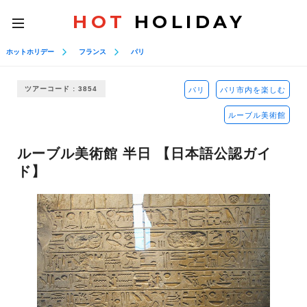
HOT
HOLIDAY
toggle
navigation
ホットホリデー
フランス
パリ
ツアーコード : 3854
パリ
パリ市内を楽しむ
ルーブル美術館
ルーブル美術館 半日 【日本語公認ガイ
ド】