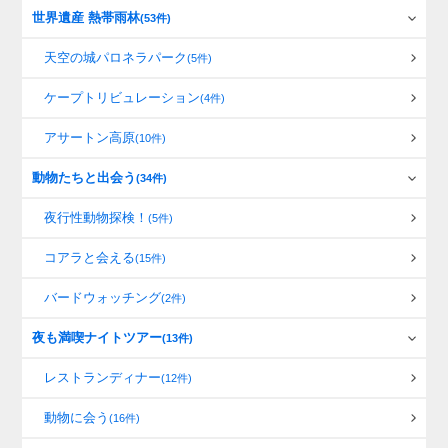
世界遺産 熱帯雨林
(53件)
天空の城パロネラパーク
(5件)
ケープトリビュレーション
(4件)
アサートン高原
(10件)
動物たちと出会う
(34件)
夜行性動物探検！
(5件)
コアラと会える
(15件)
バードウォッチング
(2件)
夜も満喫ナイトツアー
(13件)
レストランディナー
(12件)
動物に会う
(16件)