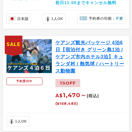
前日11:00までキャンセル無料
予約券の印刷：
不要
日本語
1人OK
ケアンズ観光パッケージ 4泊6
SALE
日【宿泊付き グリーン島1泊 /
ケアンズ市内ホテル3泊】キュ
ランダ村 / 熱気球 / ハートリー
ス動物園
予約受付中
1%OFF
1,470～
A$
(税込)
(¥168,485)
1人OK