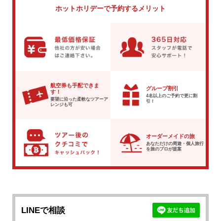
ホットホリデーで
予約するメリット
航空券も手配できま
グループ割引
す！
4名以上のご予約で
更に割
要望に沿った柔軟な
ツアーア
引！
レンジも可
オーダーメイドの旅
あなただけの周遊・個人旅行
を
旅のプロが提案
LINEで相談