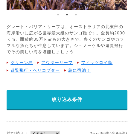
グレート・バリア・リーフは、オーストラリアの北東部の
海岸沿いに広がる世界最大級のサンゴ礁です。全長約2000
ｋｍ、面積約35万ｋ㎡もの大きさで、多くのサンゴやカラ
フルな魚たちが生息しています。シュノーケルや遊覧飛行
でその美しい海を堪能しましょう！
グリーン島
アウターリーフ
フィッツロイ島
遊覧飛行・ヘリコプター
島に宿泊！
絞り込み条件
並び替え：
25～36件(全96件)