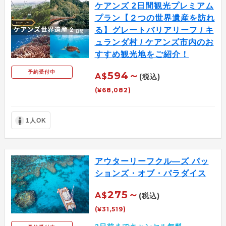
ケアンズ 2日間観光プレミアム
プラン【２つの世界遺産を訪れ
る】グレートバリアリーフ / キ
ュランダ村 / ケアンズ市内のお
すすめ観光地をご紹介！
予約受付中
594～
A$
(税込)
(¥68,082)
1人OK
アウターリーフクル―ズ パッ
ションズ・オブ・パラダイス
275～
A$
(税込)
(¥31,519)