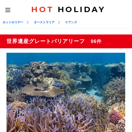
HOT
HOLIDAY
toggle
navigation
ホットホリデー
オーストラリア
ケアンズ
世界遺産グレートバリアリーフ
96件