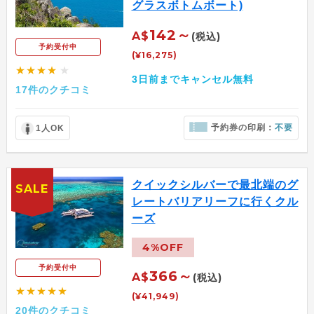
グラスボトムボート)
142～
A$
(税込)
予約受付中
(¥16,275)
★★★★
★
3日前までキャンセル無料
17件のクチコミ
予約券の印刷：
不要
1人OK
クイックシルバーで最北端のグ
SALE
レートバリアリーフに行くクル
ーズ
4%OFF
予約受付中
366～
A$
(税込)
★★★★★
(¥41,949)
20件のクチコミ