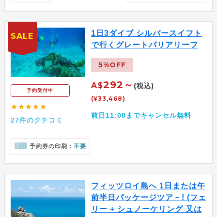
1日3ダイブ シルバースイフト
SALE
で行くグレートバリアリーフ
5%OFF
292～
A$
(税込)
予約受付中
(¥33,468)
★★★★★
前日11:00までキャンセル無料
27件のクチコミ
予約券の印刷：
不要
フィッツロイ島へ 1日または午
前半日パッケージツア－! (フェ
リー + シュノーケリング 又は