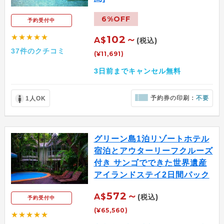
6%OFF
予約受付中
★★★★★
102～
A$
(税込)
37件のクチコミ
(¥11,691)
3日前までキャンセル無料
予約券の印刷：
不要
1人OK
グリーン島1泊リゾートホテル
宿泊とアウターリーフクルーズ
付き サンゴでできた世界遺産
アイランドステイ2日間パック
572～
A$
(税込)
予約受付中
(¥65,560)
★★★★★