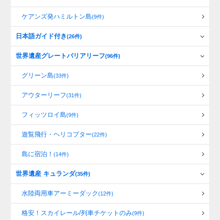
ケアンズ発ハミルトン島
(9件)
日本語ガイド付き
(26件)
世界遺産グレートバリアリーフ
(96件)
グリーン島
(33件)
アウターリーフ
(31件)
フィッツロイ島
(9件)
遊覧飛行・ヘリコプター
(22件)
島に宿泊！
(14件)
世界遺産 キュランダ
(35件)
水陸両用車アーミーダック
(12件)
格安！スカイレール/列車チケットのみ
(9件)