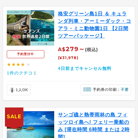
格安グリーン島1日 ＆ キュラ
ンダ列車・アーミーダック・コ
アラ・ミニ動物園1日 【2日間
ツアーパッケージ】
279～
A$
(税込)
予約受付中
(¥31,978)
★★★★
★
4日前までキャンセル無料
1件のクチコミ
予約券の印刷：
不要
1人OK
サンゴ礁と熱帯雨林の島 フィ
SALE
ッツロイ島へ! フェリー乗船の
み [滞在時間 6時間 または 2時
間]