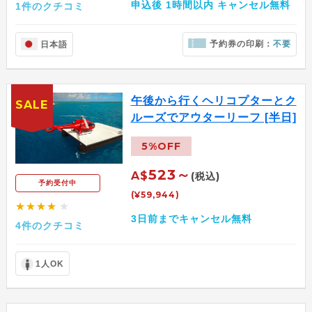
申込後 1時間以内 キャンセル無料
1件のクチコミ
予約券の印刷：
不要
日本語
午後から行くヘリコプターとク
SALE
ルーズでアウターリーフ [半日]
5%OFF
523～
A$
(税込)
予約受付中
(¥59,944)
★★★★
★
3日前までキャンセル無料
4件のクチコミ
1人OK