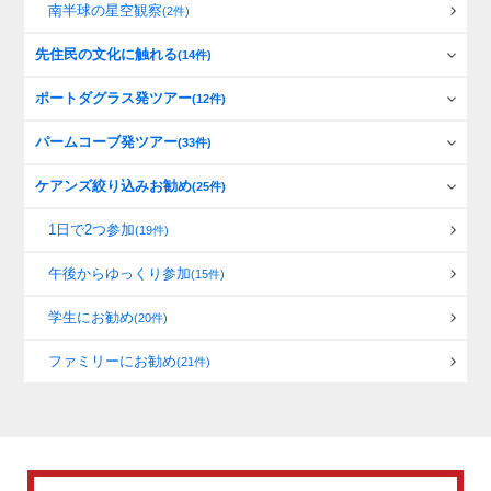
南半球の星空観察
(2件)
先住民の文化に触れる
(14件)
ポートダグラス発ツアー
(12件)
パームコーブ発ツアー
(33件)
ケアンズ絞り込みお勧め
(25件)
1日で2つ参加
(19件)
午後からゆっくり参加
(15件)
学生にお勧め
(20件)
ファミリーにお勧め
(21件)