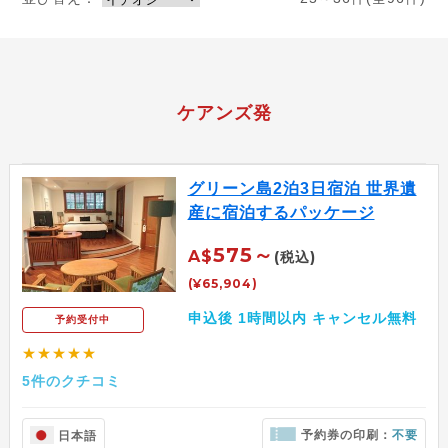
ケアンズ発
グリーン島2泊3日宿泊 世界遺
産に宿泊するパッケージ
575～
A$
(税込)
(¥65,904)
申込後 1時間以内 キャンセル無料
予約受付中
★★★★★
5件のクチコミ
予約券の印刷：
不要
日本語