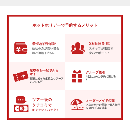
ホットホリデーで
予約するメリット
航空券も手配できま
グループ割引
す！
4名以上のご予約で
更に割
要望に沿った柔軟な
ツアーア
引！
レンジも可
オーダーメイドの旅
あなただけの周遊・個人旅行
を
旅のプロが提案