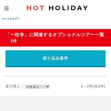
HOT
HOLIDAY
toggle
navigation
ホットホリデー
「一柱寺」に関連するオプショナルツアー一覧
2件
絞り込み条件
並び替え：
1～2件(全2件)