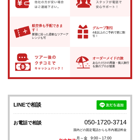
航空券も手配できま
グループ割引
す！
4名以上のご予約で
更に割
要望に沿った柔軟な
ツアーア
引！
レンジも可
オーダーメイドの旅
あなただけの周遊・個人旅行
を
旅のプロが提案
LINEで相談
050-1720-3714
お電話で相談
国内どの固定電話からも市内通話料金
月～金
9:00～17:00