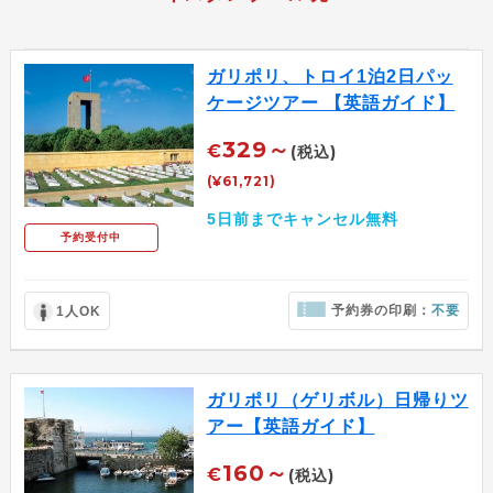
ガリポリ、トロイ1泊2日パッ
ケージツアー 【英語ガイド】
329～
€
(税込)
(¥61,721)
5日前までキャンセル無料
予約受付中
予約券の印刷：
不要
1人OK
ガリポリ（ゲリボル）日帰りツ
アー【英語ガイド】
160～
€
(税込)