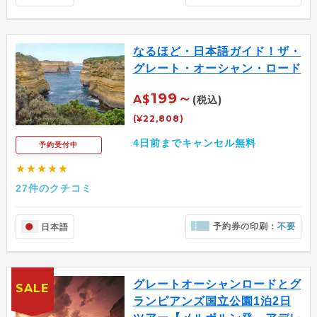
なるほど・日本語ガイド！ザ・
グレート・オーシャン・ロード
199～
A$
(税込)
(¥22,808)
4日前までキャンセル無料
予約受付中
★★★★★
27件のクチコミ
予約券の印刷：
不要
日本語
グレートオーシャンロードとグ
SALE
ランピアンズ国立公園1泊2日