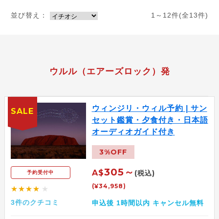
並び替え：
1～12件(全13件)
ウルル（エアーズロック）発
ウィンジリ・ウィル予約 | サン
SALE
セット鑑賞・夕食付き・日本語
オーディオガイド付き
3%OFF
305～
A$
(税込)
予約受付中
(¥34,958)
★★★★
★
3件のクチコミ
申込後 1時間以内 キャンセル無料