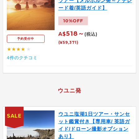
ツアー【メルボルン発～アデレ
ード着/英語ガイド】
10%OFF
518～
A$
(税込)
予約受付中
(¥59,371)
★★★★
★
4件のクチコミ
ウユニ発
ウユニ塩湖1日ツアー・サンセ
SALE
ット鑑賞付き【専用車/ 英語ガ
イド/ドローン撮影オプション
あり】