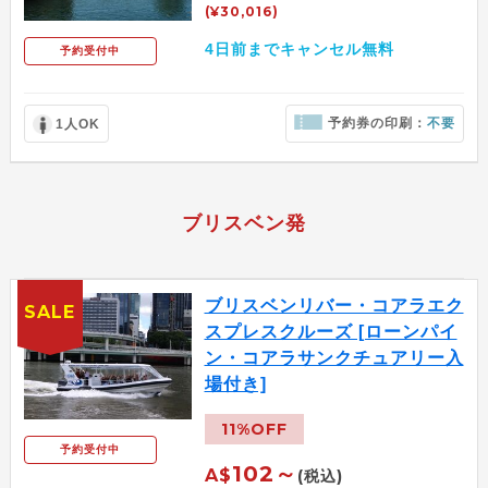
(¥30,016)
4日前までキャンセル無料
予約受付中
予約券の印刷：
不要
1人OK
ブリスベン発
ブリスベンリバー・コアラエク
SALE
スプレスクルーズ [ローンパイ
ン・コアラサンクチュアリー入
場付き]
11%OFF
予約受付中
102～
A$
(税込)