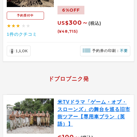
6%OFF
予約受付中
300～
US$
(税込)
★★★
★★
(¥48,715)
1件のクチコミ
予約券の印刷：
不要
1人OK
ドブロブニク発
米TVドラマ「ゲーム・オブ・
スローンズ」の舞台を巡る旧市
街ツアー【専用車プラン（英
語）】
100～