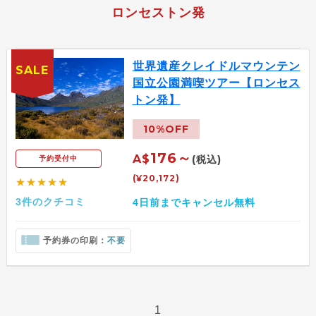
ロンセストン発
世界遺産クレイドルマウンテン
SALE
国立公園満喫ツアー【ロンセス
トン発】
10%OFF
176～
A$
(税込)
予約受付中
(¥20,172)
★★★★★
3件のクチコミ
4日前までキャンセル無料
予約券の印刷：
不要
1