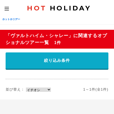
HOT
HOLIDAY
toggle
navigation
ホットホリデー
「ヴァルトハイム・シャレー」に関連するオプ
ショナルツアー一覧
1件
絞り込み条件
並び替え：
1～1件(全1件)