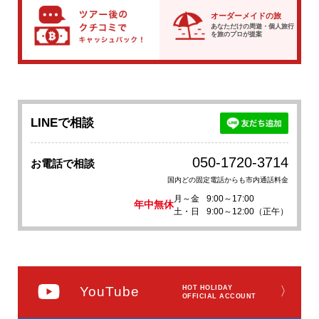
オーダーメイドの旅
あなただけの周遊・個人旅行
を
旅のプロが提案
LINEで相談
050-1720-3714
お電話で相談
国内どの固定電話からも市内通話料金
月～金
9:00～17:00
年中無休
土・日
9:00～12:00（正午）
YouTube
HOT HOLIDAY
〉
OFFICIAL ACCOUNT