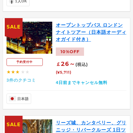
1人OK
オープントップバス ロンドン
SALE
ナイトツアー（日本語オーディ
オガイド付き）
10%OFF
26～
予約受付中
￡
(税込)
★★★
★★
(¥5,711)
3件のクチコミ
4日前までキャンセル無料
日本語
リーズ城、カンタベリー、グリ
SALE
ニッジ・リバークルーズ 1日ツ