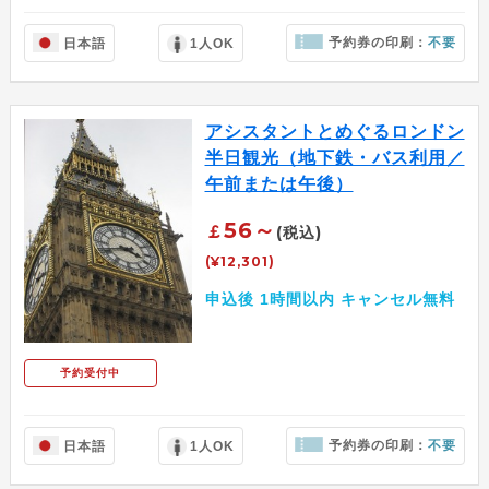
予約券の印刷：
不要
日本語
1人OK
アシスタントとめぐるロンドン
半日観光（地下鉄・バス利用／
午前または午後）
56～
￡
(税込)
(¥12,301)
申込後 1時間以内 キャンセル無料
予約受付中
予約券の印刷：
不要
日本語
1人OK