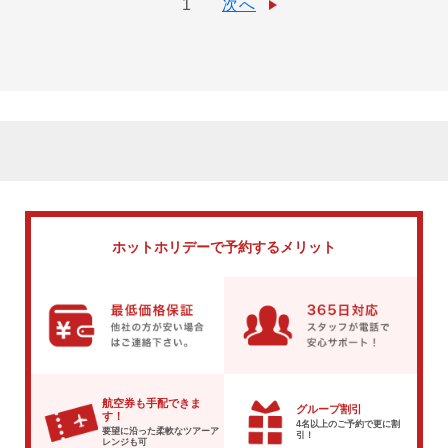
1
次へ
ホットホリデーで
予約するメリット
航空券も手配できま
グループ割引
す！
4名以上のご予約で
更に割
要望に沿った柔軟な
ツアーア
引！
レンジも可