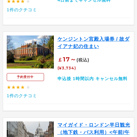
4日前までキャンセル無料
★★★★
★
1件のクチコミ
ケンジントン宮殿入場券 / 故ダ
イアナ妃の住まい
17～
￡
(税込)
(¥3,734)
予約受付中
申込後 1時間以内 キャンセル無料
★★★★
★
1件のクチコミ
マイガイド・ロンドン半日観光
（地下鉄・バス利用）<午前/午