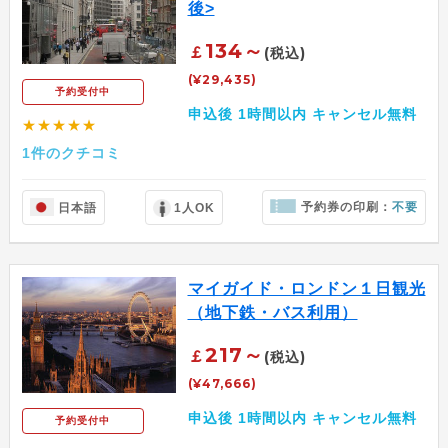
後>
134～
￡
(税込)
(¥29,435)
予約受付中
申込後 1時間以内 キャンセル無料
★★★★★
1件のクチコミ
予約券の印刷：
不要
日本語
1人OK
マイガイド・ロンドン１日観光
（地下鉄・バス利用）
217～
￡
(税込)
(¥47,666)
申込後 1時間以内 キャンセル無料
予約受付中