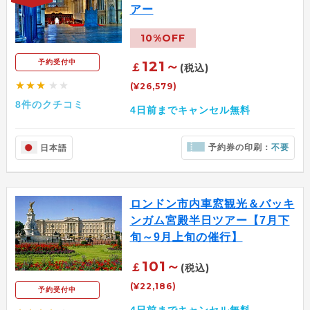
アー
10%OFF
121～
予約受付中
￡
(税込)
★★★
★★
(¥26,579)
8件のクチコミ
4日前までキャンセル無料
予約券の印刷：
不要
日本語
ロンドン市内車窓観光＆バッキ
ンガム宮殿半日ツアー【7月下
旬～9月上旬の催行】
101～
￡
(税込)
(¥22,186)
予約受付中