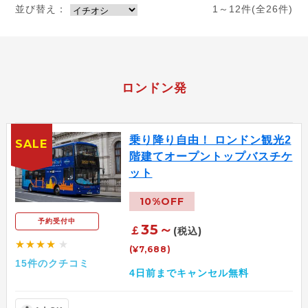
並び替え：
1～12件(全26件)
ロンドン発
乗り降り自由！ ロンドン観光2
SALE
階建てオープントップバスチケ
ット
10%OFF
予約受付中
35～
￡
(税込)
★★★★
★
(¥7,688)
15件のクチコミ
4日前までキャンセル無料