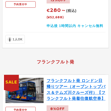
予約受付中
280～
€
(税込)
(¥52,688)
申込後 1時間以内 キャンセル無料
1人OK
フランクフルト発
フランクフルト発 ロンドン日
SALE
帰りツアー（オープントップバ
ス＆テムズ川クルーズ付）【フ
ランクフルト発着往復航空券】
8%OFF
予約受付中