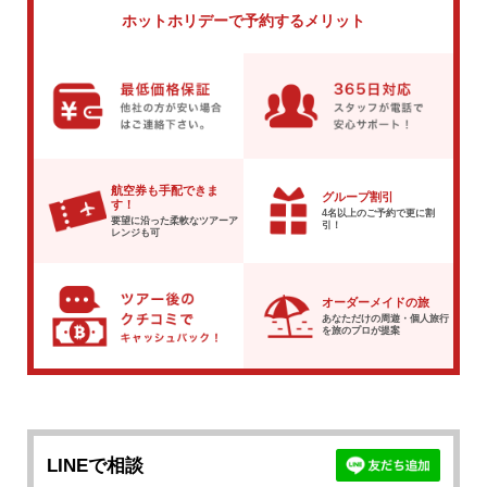
ホットホリデーで
予約するメリット
航空券も手配できま
グループ割引
す！
4名以上のご予約で
更に割
要望に沿った柔軟な
ツアーア
引！
レンジも可
オーダーメイドの旅
あなただけの周遊・個人旅行
を
旅のプロが提案
LINEで相談