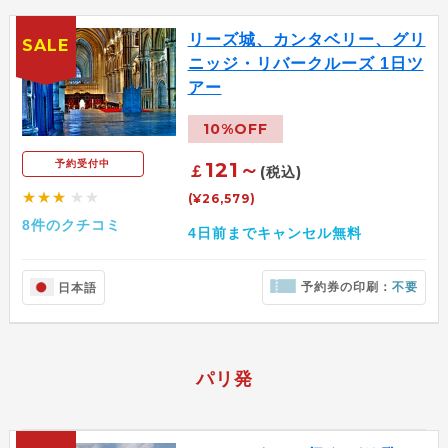
リーズ城、カンタベリー、グリ
SALE
ニッジ・リバークルーズ 1日ツ
アー
10%OFF
121～
予約受付中
￡
(税込)
★★★
★★
(¥26,579)
8件のクチコミ
4日前までキャンセル無料
予約券の印刷：
不要
日本語
パリ発