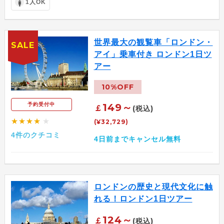
1人OK
世界最大の観覧車「ロンドン・
SALE
アイ」乗車付き ロンドン1日ツ
アー
10%OFF
149～
予約受付中
￡
(税込)
★★★★
★
(¥32,729)
4件のクチコミ
4日前までキャンセル無料
ロンドンの歴史と現代文化に触
れる！ロンドン1日ツアー
124～
￡
(税込)