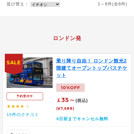
並び替え：
1～8件(全8件)
ロンドン発
乗り降り自由！ ロンドン観光2
SALE
階建てオープントップバスチケ
ット
10%OFF
予約受付中
35～
￡
(税込)
★★★★
★
(¥7,688)
15件のクチコミ
4日前までキャンセル無料