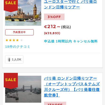
ユーロスターで行く パリ発ロ
SALE
ンドン日帰りツアー
3%OFF
212～
€
(税込)
予約受付中
(¥39,893)
★★★★
★
申込後 1時間以内 キャンセル無料
18件のクチコミ
1人OK
パリ発 ロンドン日帰りツアー
SALE
（オープントップバス＆テムズ
川クルーズ付）【パリ発着往復
航空券】
13%OFF