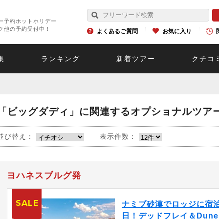
ー予約ホットホリデー
ク他の予約受付中！
よくあるご質問
お気に入り
集
ランキング
新着ツアー
クチコ
「ビッグダディ」に関連するオプショナルツア
並び替え：
表示件数：
ヨハネスブルグ発
SALE
ナミブ砂漠でロッジに宿泊
日！デッドフレイ＆Dune