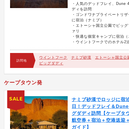
・人気のデッドフレイ、Dune 
ディを訪問
・ゴンドワナプライベートリザ
に宿泊（ナミブ）
・エトーシャ国立公園でビッグ
ァリ
・快適な個室キャンプに宿泊（
・ウイントフークでのホテル2
ウイントフーク
ナミブ砂漠
エトーシャ国立公
訪問地
ビッグダディ
ケープタウン発
SALE
ナミブ砂漠でロッジに宿泊
日！デッドフレイ＆Dune
グダディ訪問【ケープタウ
航空券＋宿泊＋空港送迎＋
ガイド】