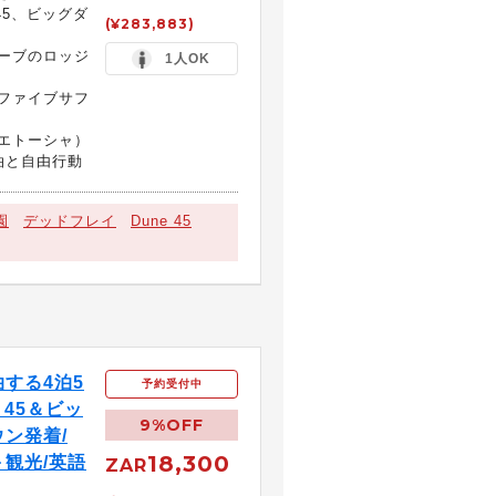
45、ビッグダ
(¥283,883)
ーブのロッジ
1人OK
ファイブサフ
エトーシャ）
泊と自由行動
園
デッドフレイ
Dune 45
する4泊5
予約受付中
 45＆ビッ
9%OFF
ン発着/
18,300
観光/英語
ZAR