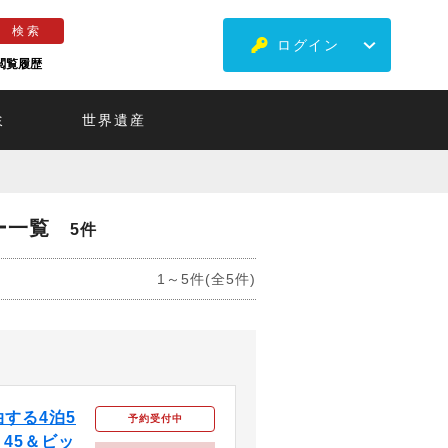
ログイン
閲覧履歴
ミ
世界遺産
ー一覧
5件
1～5件(全5件)
する4泊5
予約受付中
 45＆ビッ