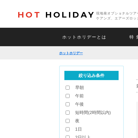
HOT
HOLIDAY
現地発オプショナルツア
ケアンズ、エアーズロッ
ホットホリデーとは
特 
ホットホリデー
絞り込み条件
早朝
午前
午後
短時間(2時間以内)
夜
1日
2日以上