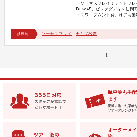
・ソーサスフレイでデッドフレ
Dune45、ビッグダディを訪問
・スワコプムント発、終了も無
ソーサスフレイ
ナミブ砂漠
訪問地
1
航空券も手配
ます！
要望に沿った柔軟
ツアーアレンジも
オーダーメイ
旅