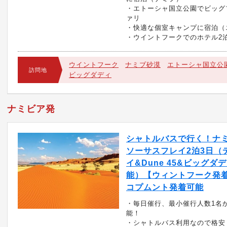
・エトーシャ国立公園でビッグ
ァリ
・快適な個室キャンプに宿泊（
・ウイントフークでのホテル2
ウイントフーク
ナミブ砂漠
エトーシャ国立公
訪問地
ビッグダディ
ナミビア発
シャトルバスで行く！ナ
ソーサスフレイ2泊3日（
イ&Dune 45&ビッグダ
能）【ウィントフーク発
コプムント発着可能
・毎日催行、最小催行人数1名
能！
・シャトルバス利用なので格安