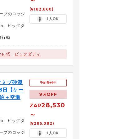
～
(¥182,860)
ーブのロッジ
1人OK
45、ビッグダ
由行動
ne 45
ビッグダディ
ナミブ砂漠
予約受付中
8日【ケー
9%OFF
宿泊＋空港
28,530
ZAR
～
45、ビッグダ
(¥285,082)
ーブのロッジ
1人OK