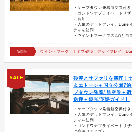
・ケープタウン発着航空券付き
・ゴンドワナプライベートリザ
に宿泊
・人気のデッドフレイ、Dune 
ディを訪問
・ウイントフークでの2泊と自
ウイントフーク
ナミブ砂漠
デッドフレイ
Du
訪問地
SALE
砂漠とサファリを満喫！
＆エトーシャ国立公園7泊
プタウン発着/ 航空券＋
送迎＋観光/英語ガイド】
・ケープタウン発着航空券付き
・人気のデッドフレイ、Dune 
ディを訪問
・ゴンドワナプライベートリザ
に宿泊（ナミブ）