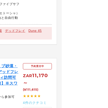
ファイブサフ
エトーシャ）
泊と自由行動
園
デッドフレイ
Dune 45
ミブ砂漠・
予約受付中
デッドフレ
11,170
ZAR
ディ訪問可
～
着】※スワ
(¥111,615)
★★★★★
から参加可
4件のクチコミ