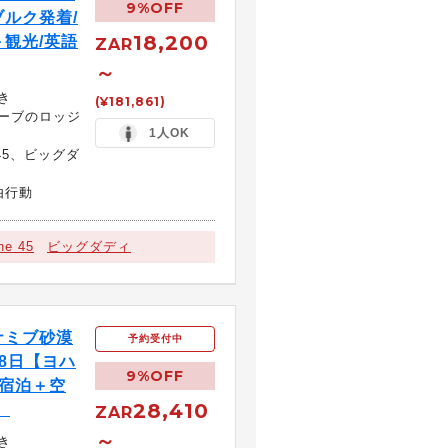
9%OFF
ルク発着/
18,200
観光/英語
ZAR
～
き
(¥181,861)
ーブのロッジ
1人OK
45、ビッグダ
由行動
ne 45
ビッグダディ
ナミブ砂漠
予約受付中
8日【ヨハ
9%OFF
＋宿泊＋空
28,410
】
ZAR
～
き