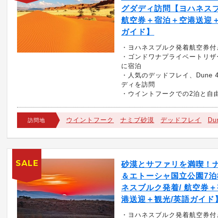
グダディ訪問【ヨハネスブ
航空券＋宿泊＋空港送迎＋
ガイド】
・ヨハネスブルク発着航空券付
・ゴンドワナプライベートリザ
に宿泊
・人気のデッドフレイ、Dune 
ディを訪問
・ウイントフークでの2泊と自
ウイントフーク
ナミブ砂漠
デッドフレイ
Du
訪問地
SALE
砂漠とサファリを満喫！
＆エトーシャ国立公園7泊
ネスブルク発着/ 航空券
港送迎＋観光/英語ガイド
・ヨハネスブルク発着航空券付