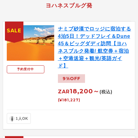
ヨハネスブルグ発
ナミブ砂漠でロッジに宿泊する
SALE
4泊5日！デッドフレイ＆Dune
45＆ビッグダディ訪問【ヨハ
ネスブルク発着/ 航空券＋宿泊
＋空港送迎＋観光/英語ガイ
ド】
予約受付中
9%OFF
18,200～
ZAR
(税込)
(¥181,227)
1人OK