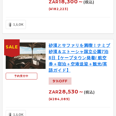
18,300～
ZAR
(税込)
(¥182,223)
1人OK
砂漠とサファリを満喫！ナミブ
SALE
砂漠＆エトーシャ国立公園7泊
8日【ケープタウン発着/ 航空
券＋宿泊＋空港送迎＋観光/英
語ガイド】
予約受付中
9%OFF
28,530～
ZAR
(税込)
(¥284,089)
1人OK