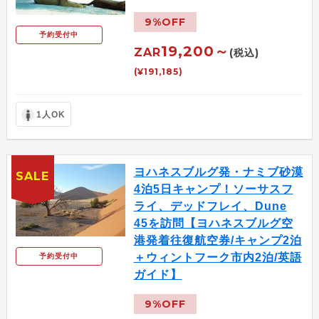
9%OFF
予約受付中
19,200～
ZAR
(税込)
(¥191,185)
1人OK
ヨハネスブルグ発・ナミブ砂漠
SALE
4泊5日キャンプ！ソーサスフ
ライ、デッドフレイ、Dune
45を訪問【ヨハネスブルグ空
港発着往復航空券/キャンプ2泊
＋ウィントフーク市内2泊/英語
予約受付中
ガイド】
9%OFF