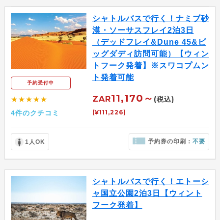
シャトルバスで行く！ナミブ砂
漠・ソーサスフレイ2泊3日
（デッドフレイ&Dune 45&ビ
ッグダディ訪問可能）【ウィン
トフーク発着】※スワコプムン
ト発着可能
予約受付中
11,170～
ZAR
(税込)
★★★★★
(¥111,226)
4件のクチコミ
予約券の印刷：
不要
1人OK
シャトルバスで行く！エトーシ
ャ国立公園2泊3日【ウィント
フーク発着】