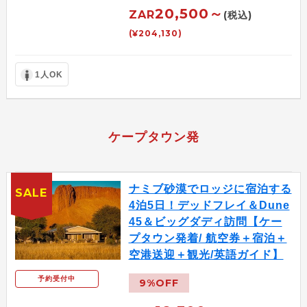
20,500～
ZAR
(税込)
(¥204,130)
1人OK
ケープタウン発
ナミブ砂漠でロッジに宿泊する
SALE
4泊5日！デッドフレイ＆Dune
45＆ビッグダディ訪問【ケー
プタウン発着/ 航空券＋宿泊＋
空港送迎＋観光/英語ガイド】
予約受付中
9%OFF