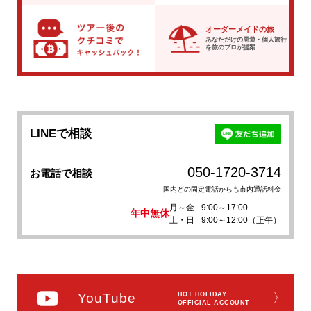
オーダーメイドの旅
あなただけの周遊・個人旅行
を
旅のプロが提案
LINEで相談
050-1720-3714
お電話で相談
国内どの固定電話からも市内通話料金
月～金
9:00～17:00
年中無休
土・日
9:00～12:00（正午）
YouTube
HOT HOLIDAY
〉
OFFICIAL ACCOUNT