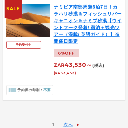
ナミビア南部周遊6泊7日！カ
SALE
ラハリ砂漠＆フィッシュリバー
キャニオン＆ナミブ砂漠【ウイ
ントフーク発着/ 宿泊＋観光ツ
アー（混載/ 英語ガイド）】※
開催日限定
予約受付中
6%OFF
43,530～
ZAR
(税込)
(¥433,452)
予約券の印刷：
不要
1
次へ