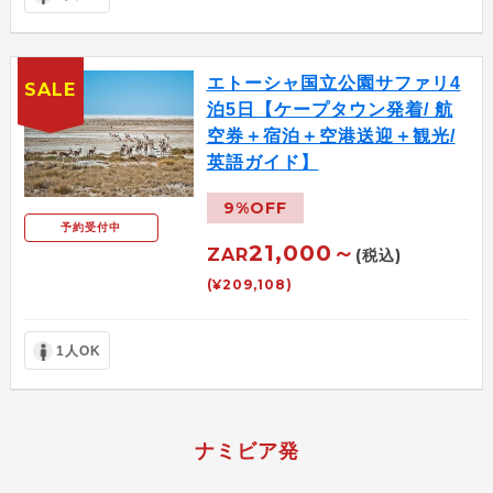
エトーシャ国立公園サファリ4
SALE
泊5日【ケープタウン発着/ 航
空券＋宿泊＋空港送迎＋観光/
英語ガイド】
9%OFF
予約受付中
21,000～
ZAR
(税込)
(¥209,108)
1人OK
ナミビア発