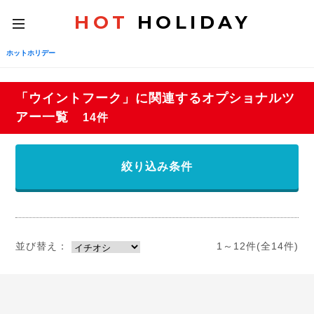
HOT
HOLIDAY
toggle
navigation
ホットホリデー
「ウイントフーク」に関連するオプショナルツ
アー一覧
14件
絞り込み条件
並び替え：
1～12件(全14件)