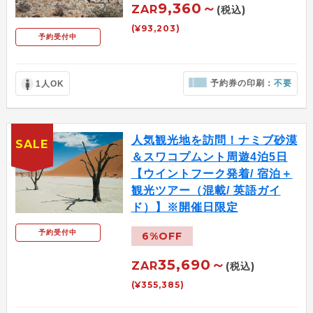
9,360～
ZAR
(税込)
(¥93,203)
予約受付中
予約券の印刷：
不要
1人OK
人気観光地を訪問！ナミブ砂漠
SALE
＆スワコプムント周遊4泊5日
【ウイントフーク発着/ 宿泊＋
観光ツアー（混載/ 英語ガイ
ド）】※開催日限定
予約受付中
6%OFF
35,690～
ZAR
(税込)
(¥355,385)