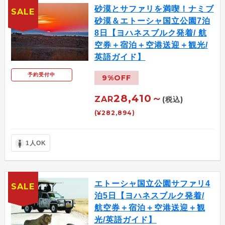
砂漠とサファリを満喫！ナミブ
SALE
砂漠＆エトーシャ国立公園7泊
8日【ヨハネスブルク発着/ 航
空券＋宿泊＋空港送迎＋観光/
英語ガイド】
予約受付中
9%OFF
28,410～
ZAR
(税込)
(¥282,894)
1人OK
エトーシャ国立公園サファリ4
SALE
泊5日【ヨハネスブルク発着/
航空券＋宿泊＋空港送迎＋観
光/英語ガイド】