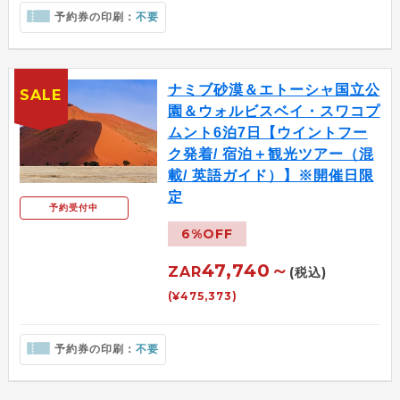
予約券の印刷：
不要
ナミブ砂漠＆エトーシャ国立公
SALE
園＆ウォルビスベイ・スワコプ
ムント6泊7日【ウイントフー
ク発着/ 宿泊＋観光ツアー（混
載/ 英語ガイド）】※開催日限
定
予約受付中
6%OFF
47,740～
ZAR
(税込)
(¥475,373)
予約券の印刷：
不要