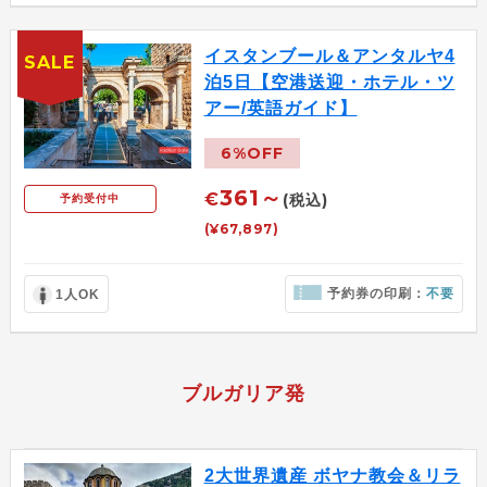
イスタンブール＆アンタルヤ4
SALE
泊5日【空港送迎・ホテル・ツ
アー/英語ガイド】
6%OFF
361～
€
(税込)
予約受付中
(¥67,897)
予約券の印刷：
不要
1人OK
ブルガリア発
2大世界遺産 ボヤナ教会＆リラ