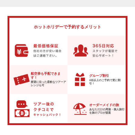
ホットホリデーで
予約するメリット
航空券も手配できま
グループ割引
す！
4名以上のご予約で
更に割
要望に沿った柔軟な
ツアーア
引！
レンジも可
オーダーメイドの旅
あなただけの周遊・個人旅行
を
旅のプロが提案