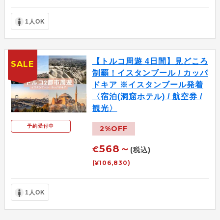
1人OK
【トルコ周遊 4日間】見どころ
SALE
制覇！イスタンブール / カッパ
ドキア ※イスタンブール発着
〈宿泊(洞窟ホテル) / 航空券 /
観光〉
予約受付中
2%OFF
568～
€
(税込)
(¥106,830)
1人OK