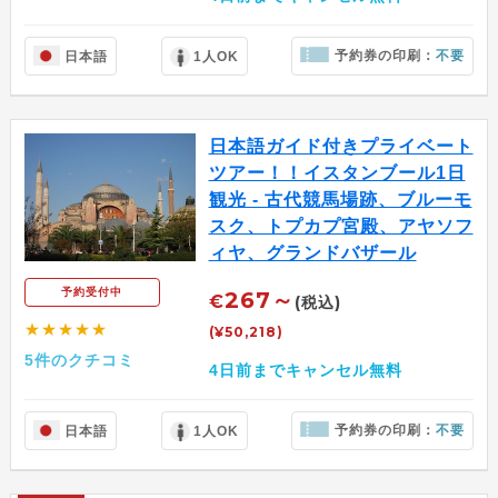
予約券の印刷：
不要
日本語
1人OK
日本語ガイド付きプライベート
ツアー！！イスタンブール1日
観光 - 古代競馬場跡、ブルーモ
スク、トプカプ宮殿、アヤソフ
ィヤ、グランドバザール
予約受付中
267～
€
(税込)
★★★★★
(¥50,218)
5件のクチコミ
4日前までキャンセル無料
予約券の印刷：
不要
日本語
1人OK