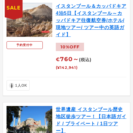
イスタンブール＆カッパドキア
SALE
4泊5日【イスタンブール～カ
ッパドキア往復航空券/ホテル/
現地ツアー/ ツアー中の英語ガ
イド】
予約受付中
10%OFF
760～
€
(税込)
(¥142,941)
1人OK
世界遺産 イスタンブール歴史
地区徒歩ツアー！【日本語ガイ
ド / プライベート / 1日ツア
ー】