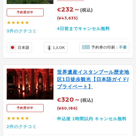
232～
€
(税込)
予約受付中
(¥43,635)
★★★★★
4日前までキャンセル無料
3件のクチコミ
予約券の印刷：
不要
日本語
1人OK
世界遺産イスタンブール歴史地
区1日徒歩観光【日本語ガイド/
プライベート】
320～
€
(税込)
(¥60,186)
予約受付中
★★★★★
申込後 1時間以内 キャンセル無料
2件のクチコミ