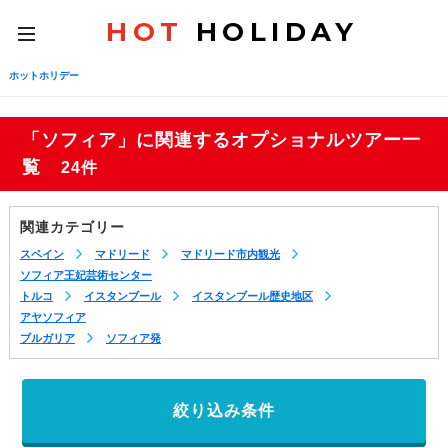
HOT
HOLIDAY
toggle
navigation
ホットホリデー
「ソフィア」に関連するオプショナルツアー一
覧
24件
関連カテゴリー
スペイン
マドリード
マドリード市内観光
ソフィア王妃芸術センター
トルコ
イスタンブール
イスタンブール歴史地区
アヤソフィア
ブルガリア
ソフィア発
絞り込み条件