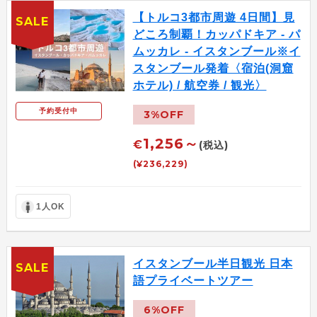
【トルコ3都市周遊 4日間】見
SALE
どころ制覇！カッパドキア - パ
ムッカレ - イスタンブール※イ
スタンブール発着〈宿泊(洞窟
ホテル) / 航空券 / 観光〉
予約受付中
3%OFF
1,256～
€
(税込)
(¥236,229)
1人OK
イスタンブール半日観光 日本
SALE
語プライベートツアー
6%OFF