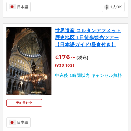
日本語
1人OK
世界遺産 スルタンアフメット
歴史地区 1日徒歩観光ツアー
【日本語ガイド/昼食付き】
176～
€
(税込)
(¥33,102)
申込後 1時間以内 キャンセル無料
予約受付中
日本語