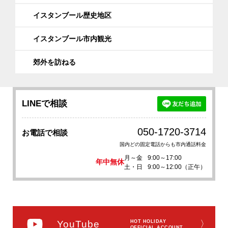
イスタンブール歴史地区
イスタンブール市内観光
郊外を訪ねる
LINEで相談
050-1720-3714
お電話で相談
国内どの固定電話からも市内通話料金
月～金
9:00～17:00
年中無休
土・日
9:00～12:00（正午）
YouTube
HOT HOLIDAY
〉
OFFICIAL ACCOUNT