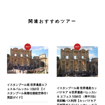
関連おすすめツアー
イスタンブール発 世界遺産エフ
イスタンブール発 世界遺産カッ
ェス＆パムッカレ 1泊2日 【イ
パドキア ＆世界遺産パムッカレ
スタンブール発着往復航空券付 /
＆ エフェス 5泊6日 （車中3泊）
英語ガイド】
長距離バス利用【カッパドキア