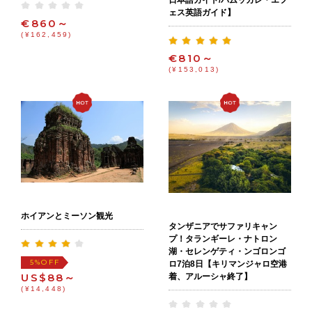
日本語ガイド/パムッカレ・エフ
ェス英語ガイド】
€860～
(¥162,459)
€810～
(¥153,013)
ホイアンとミーソン観光
タンザニアでサファリキャン
プ！タランギーレ・ナトロン
湖・セレンゲティ・ンゴロンゴ
OFF
5%
ロ7泊8日【キリマンジャロ空港
US$88～
着、アルーシャ終了】
(¥14,448)