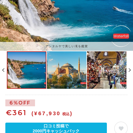
アンタルヤで美しい滝を鑑賞
6%OFF
€
361
(¥67,930
)
税込
口コミ投稿で
2000円キャッシュバック