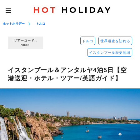
HOT
HOLIDAY
toggle
navigation
ホットホリデー
トルコ
ツアーコード :
トルコ
世界遺産を訪れる
9868
イスタンブール歴史地域
イスタンブール＆アンタルヤ4泊5日【空
港送迎・ホテル・ツアー/英語ガイド】