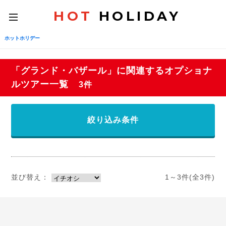
HOT
HOLIDAY
toggle
navigation
ホットホリデー
「グランド・バザール」に関連するオプショナ
ルツアー一覧
3件
絞り込み条件
並び替え：
1～3件(全3件)