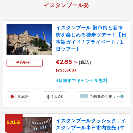
イスタンブール発
イスタンブール 旧市街と新市
街を楽しめる徒歩ツアー！【日
本語ガイド / プライベート / 1
日ツアー】
285～
€
(税込)
予約受付中
(¥53,603)
4日前までキャンセル無料
予約券の印刷：
不要
日本語
1人OK
イスタンブールクラシック - イ
SALE
スタンブール半日市内観光 (午