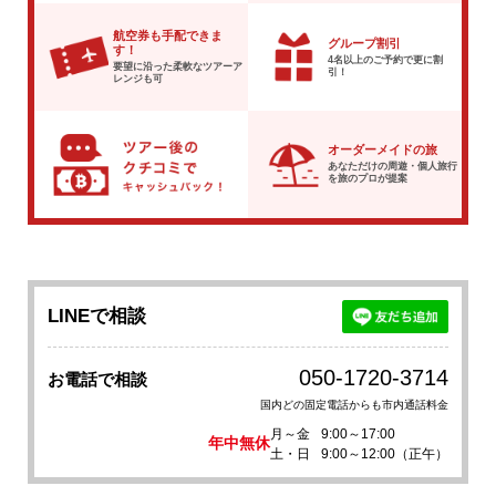
航空券も手配できま
グループ割引
す！
4名以上のご予約で
更に割
要望に沿った柔軟な
ツアーア
引！
レンジも可
オーダーメイドの旅
あなただけの周遊・個人旅行
を
旅のプロが提案
LINEで相談
050-1720-3714
お電話で相談
国内どの固定電話からも市内通話料金
月～金
9:00～17:00
年中無休
土・日
9:00～12:00（正午）