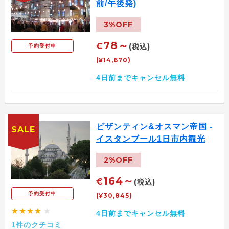
前/午後発)
3%OFF
78～
€
(税込)
予約受付中
(¥14,670)
4日前までキャンセル無料
ビザンティン&オスマン帝国 -
SALE
イスタンブール1日市内観光
2%OFF
164～
€
(税込)
予約受付中
(¥30,845)
★★★★
★
4日前までキャンセル無料
1件のクチコミ