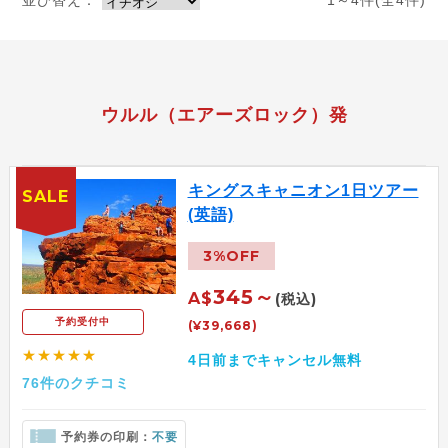
並び替え：
1～4件(全4件)
ウルル（エアーズロック）発
キングスキャニオン1日ツアー
SALE
(英語)
3%OFF
345～
A$
(税込)
予約受付中
(¥39,668)
★★★★★
4日前までキャンセル無料
76件のクチコミ
予約券の印刷：
不要