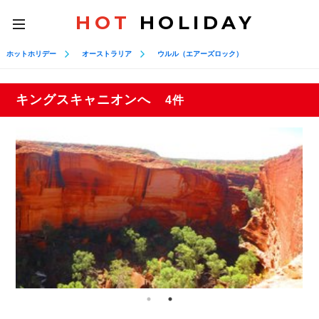
HOT
HOLIDAY
toggle
navigation
ホットホリデー
オーストラリア
ウルル（エアーズロック）
キングスキャニオンへ
4件