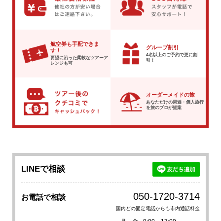
航空券も手配できま
グループ割引
す！
4名以上のご予約で
更に割
要望に沿った柔軟な
ツアーア
引！
レンジも可
オーダーメイドの旅
あなただけの周遊・個人旅行
を
旅のプロが提案
LINEで相談
050-1720-3714
お電話で相談
国内どの固定電話からも市内通話料金