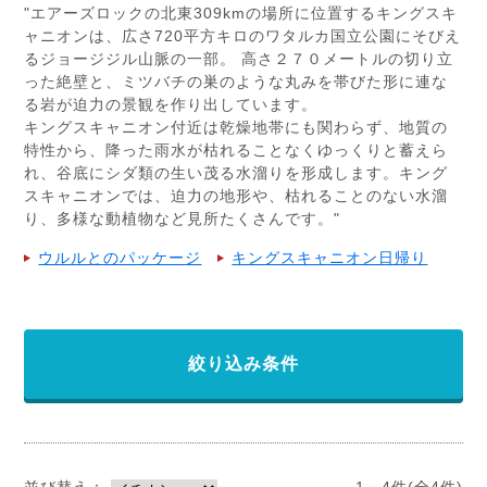
"エアーズロックの北東309kmの場所に位置するキングスキ
ャニオンは、広さ720平方キロのワタルカ国立公園にそびえ
るジョージジル山脈の一部。 高さ２７０メートルの切り立
った絶壁と、ミツバチの巣のような丸みを帯びた形に連な
る岩が迫力の景観を作り出しています。
キングスキャニオン付近は乾燥地帯にも関わらず、地質の
特性から、降った雨水が枯れることなくゆっくりと蓄えら
れ、谷底にシダ類の生い茂る水溜りを形成します。キング
スキャニオンでは、迫力の地形や、枯れることのない水溜
り、多様な動植物など見所たくさんです。"
ウルルとのパッケージ
キングスキャニオン日帰り
絞り込み条件