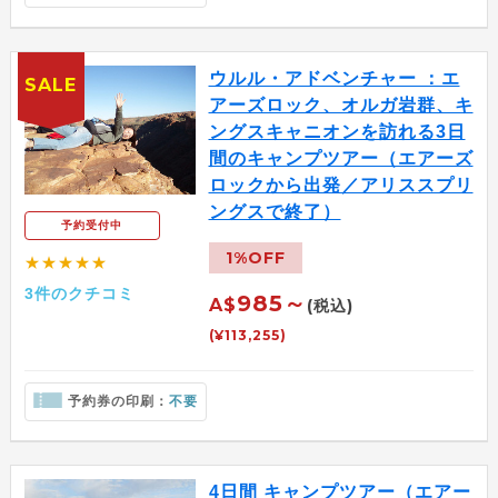
ウルル・アドベンチャー ：エ
SALE
アーズロック、オルガ岩群、キ
ングスキャニオンを訪れる3日
間のキャンプツアー（エアーズ
ロックから出発／アリススプリ
ングスで終了）
予約受付中
1%OFF
★★★★★
3件のクチコミ
985～
A$
(税込)
(¥113,255)
予約券の印刷：
不要
4日間 キャンプツアー（エアー