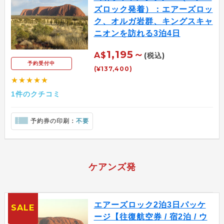
ズロック発着）：エアーズロッ
ク、オルガ岩群、キングスキャ
ニオンを訪れる3泊4日
1,195～
A$
(税込)
予約受付中
(¥137,400)
★★★★★
1件のクチコミ
予約券の印刷：
不要
ケアンズ発
エアーズロック2泊3日パッケ
SALE
ージ【往復航空券 / 宿2泊 / ウ