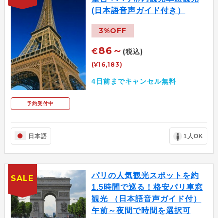
(日本語音声ガイド付き）
3%OFF
86～
€
(税込)
(¥16,183)
4日前までキャンセル無料
予約受付中
日本語
1人OK
パリの人気観光スポットを約
SALE
1.5時間で巡る！格安パリ車窓
観光 （日本語音声ガイド付）
午前～夜間で時間を選択可