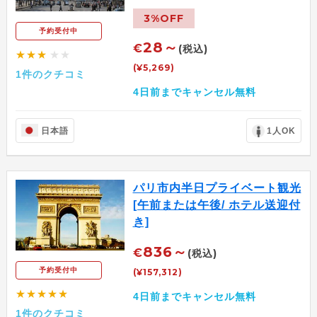
3%OFF
予約受付中
28～
€
(税込)
★★★
★★
(¥5,269)
1件のクチコミ
4日前までキャンセル無料
日本語
1人OK
パリ市内半日プライベート観光
[午前または午後/ ホテル送迎付
き]
836～
€
(税込)
予約受付中
(¥157,312)
★★★★★
4日前までキャンセル無料
1件のクチコミ