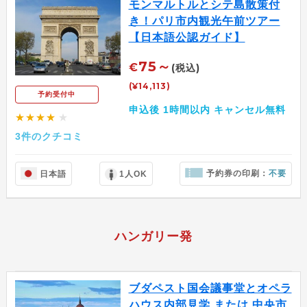
モンマルトルとシテ島散策付
き！パリ市内観光午前ツアー
【日本語公認ガイド】
75～
€
(税込)
(¥14,113)
予約受付中
申込後 1時間以内 キャンセル無料
★★★★
★
3件のクチコミ
予約券の印刷：
不要
日本語
1人OK
ハンガリー発
ブダペスト国会議事堂とオペラ
ハウス内部見学 または 中央市