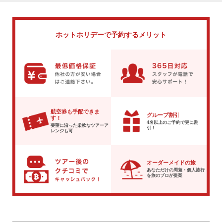
ホットホリデーで
予約するメリット
航空券も手配できま
グループ割引
す！
4名以上のご予約で
更に割
要望に沿った柔軟な
ツアーア
引！
レンジも可
オーダーメイドの旅
あなただけの周遊・個人旅行
を
旅のプロが提案