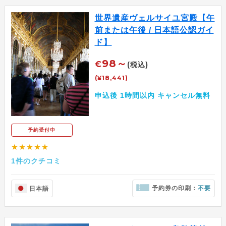
世界遺産ヴェルサイユ宮殿【午
前または午後 / 日本語公認ガイ
ド】
98～
€
(税込)
(¥18,441)
申込後 1時間以内 キャンセル無料
予約受付中
★★★★★
1件のクチコミ
予約券の印刷：
不要
日本語