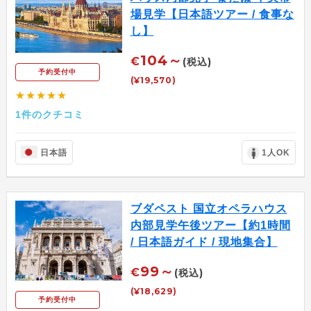
場見学【日本語ツアー / 食事な
し】
104～
€
(税込)
予約受付中
(¥19,570)
★★★★★
1件のクチコミ
日本語
1人OK
ブダペスト 国立オペラハウス
内部見学午後ツアー【約1時間
/ 日本語ガイド / 現地集合】
99～
€
(税込)
(¥18,629)
予約受付中