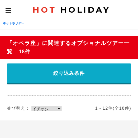
HOT
HOLIDAY
toggle
navigation
ホットホリデー
「オペラ座」に関連するオプショナルツアー一
覧
18件
絞り込み条件
並び替え：
1～12件(全18件)