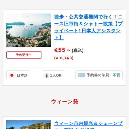
徒歩・公共交通機関で行く！ニ
ース旧市街＆シャトー散策【プ
ライベート/ 日本人アシスタン
ト】
55～
€
(税込)
予約受付中
(¥10,349)
予約券の印刷：
不要
日本語
1人OK
ウィーン発
ウィーン市内観光＆シェーンブ