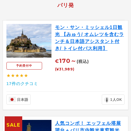
パリ発
モン・サン・ミッシェル1日観
光 【みゅう/ オムレツを含むラ
ンチ＆日本語アシスタント付
き/ トイレ付バス利用】
170～
€
(税込)
予約受付中
(¥31,989)
★★★★★
17件のクチコミ
日本語
1人OK
人気コンボ！ エッフェル塔展
SALE
望台＋パリ市内観光車窓観光