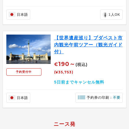
日本語
1人OK
【世界遺産巡り】ブダペスト市
内観光午前ツアー（観光ガイド
付）
190～
€
(税込)
(¥35,753)
予約受付中
5日前までキャンセル無料
予約券の印刷：
不要
日本語
ニース発