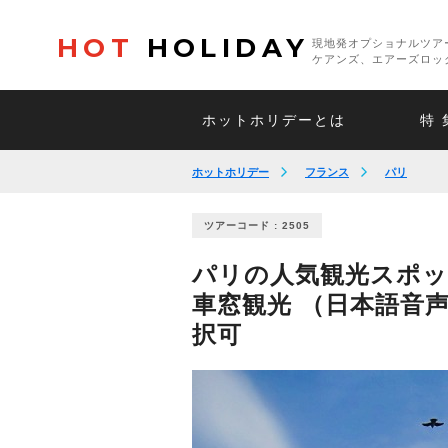
HOT
HOLIDAY
現地発オプショナルツア
ケアンズ、エアーズロッ
ホットホリデーとは
特 
ホットホリデー
フランス
パリ
ツアーコード : 2505
パリの人気観光スポッ
車窓観光 （日本語音
択可