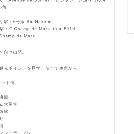
Avenue de Suffren）とジャン・レ通り（Rue
）の角
：6号線 Bir-Hakeim
C Champ de Mars_tour Eiffel
hamp de Mars
へ向け出発。
観光ポイントを見学。※全て車窓から
ポット例
術館
ム大聖堂
術館
ゼ
塔
マン・デ・プレ