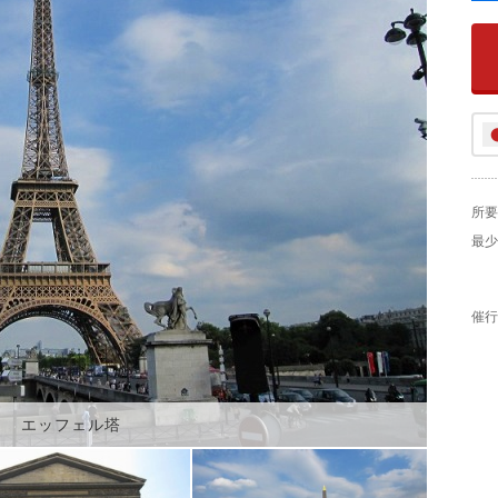
所要
最少
催行
エッフェル塔