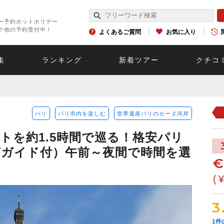
ー予約ホットホリデー
ク他の予約受付中！
よくあるご質問
お気に入り
集
ランキング
新着ツアー
クチコ
パリ
パリ市内を楽しむ
世界遺産パリのセーヌ河岸
トを約1.5時間で巡る！格安パリ
声ガイド付）午前～夜間で時間を選
(
3
1
件