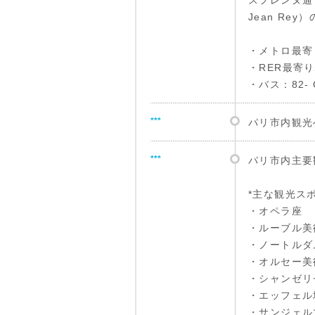
スフレンヌ通り（
Jean Rey
・メトロ最寄り駅
・RER最寄り駅：
・バス：82- C
***
パリ市内観光
***
パリ市内主要
*主な観光ス
・オペラ座
・ルーブル美
・ノートルダ
・オルセー美
・シャンゼリ
・エッフェル
・サンジェル