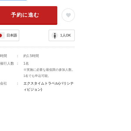
予約に進む
日本語
1人OK
時間
：
約1.5時間
催行人数
：
1名
※実施に必要な最低限の参加人数。
1名でも申込可能。
会社
：
エクスタイムトラベル(パリシテ
ィビジョン)