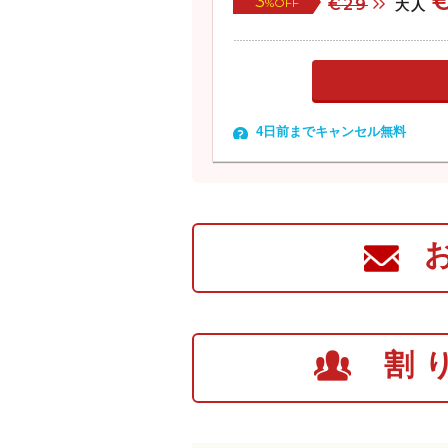
3
%OFF
€29
大人
4日前までキャンセル無料
割