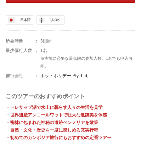
日本語
1人OK
所要時間
：
3日間
最少催行人数
：
1名
※実施に必要な最低限の参加人数。1名でも申込可
能。
催行会社
：
ホットホリデー Pty, Ltd,.
このツアーのおすすめポイント
・トレサップ湖で水上に暮らす人々の生活を見学
・世界遺産アンコールワットで壮大な遺跡美を体感
・密林に包まれた神秘の遺跡ベンメリアを散策
・自然・文化・歴史を一度に楽しめる充実行程
・初めてのカンボジア旅行にもおすすめの定番ツアー