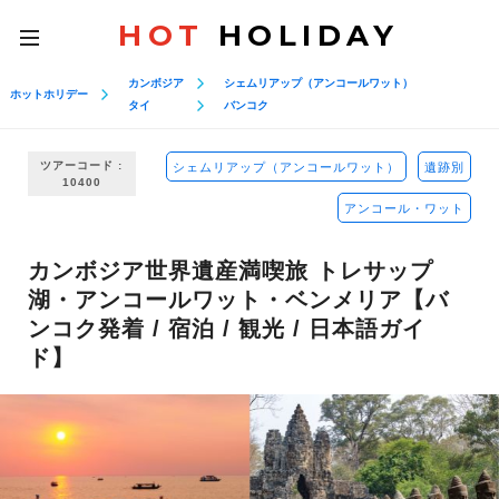
HOT
HOLIDAY
toggle
navigation
カンボジア
シェムリアップ（アンコールワット）
ホットホリデー
タイ
バンコク
ツアーコード :
シェムリアップ（アンコールワット）
遺跡別
10400
アンコール・ワット
カンボジア世界遺産満喫旅 トレサップ
湖・アンコールワット・ベンメリア【バ
ンコク発着 / 宿泊 / 観光 / 日本語ガイ
ド】