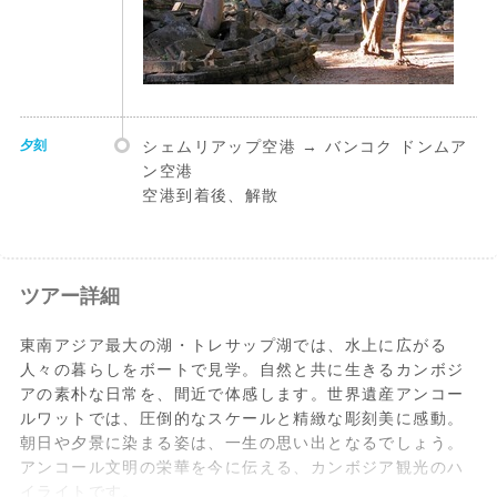
夕刻
シェムリアップ空港 → バンコク ドンムア
ン空港
空港到着後、解散
ツアー詳細
東南アジア最大の湖・トレサップ湖では、水上に広がる
人々の暮らしをボートで見学。自然と共に生きるカンボジ
アの素朴な日常を、間近で体感します。世界遺産アンコー
ルワットでは、圧倒的なスケールと精緻な彫刻美に感動。
朝日や夕景に染まる姿は、一生の思い出となるでしょう。
アンコール文明の栄華を今に伝える、カンボジア観光のハ
イライトです。