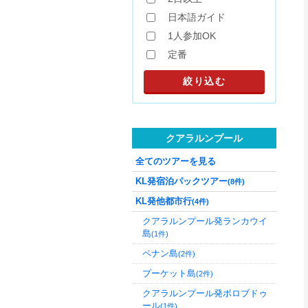
日本語ガイド
1人参加OK
定番
クアラルンプール
全てのツアーを見る
KL発宿泊パックツアー
(8件)
KL発他都市行
(4件)
クアラルンプール発ランカウイ
島
(1件)
ペナン島
(2件)
プーケット島
(2件)
クアラルンプール発ボロブドゥ
ール
(1件)