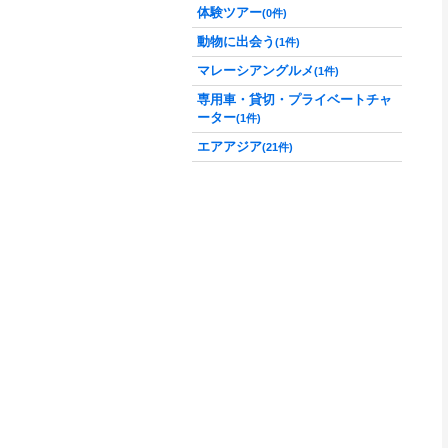
体験ツアー
(0件)
動物に出会う
(1件)
マレーシアングルメ
(1件)
専用車・貸切・プライベートチャ
ーター
(1件)
エアアジア
(21件)