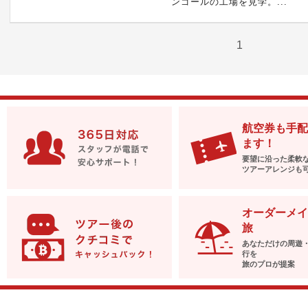
ンゴールの工場を見学。...
1
航空券も手配
ます！
要望に沿った柔軟
ツアーアレンジも
オーダーメイ
旅
あなただけの周遊
行を
旅のプロが提案