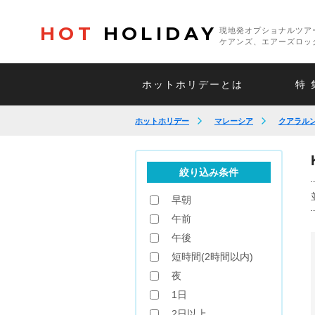
HOT
HOLIDAY
現地発オプショナルツア
ケアンズ、エアーズロッ
ホットホリデーとは
特 
ホットホリデー
マレーシア
クアラル
絞り込み条件
早朝
午前
午後
短時間(2時間以内)
夜
1日
2日以上