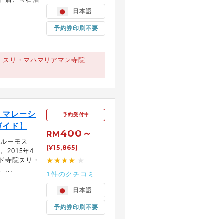
日本語
予約券印刷不要
スリ・マハマリアマン寺院
！マレーシ
予約受付中
ガイド】
400～
RM
ブルーモス
(¥15,865)
2015年4
ド寺院スリ・
★★★★
★
...
1件のクチコミ
日本語
予約券印刷不要