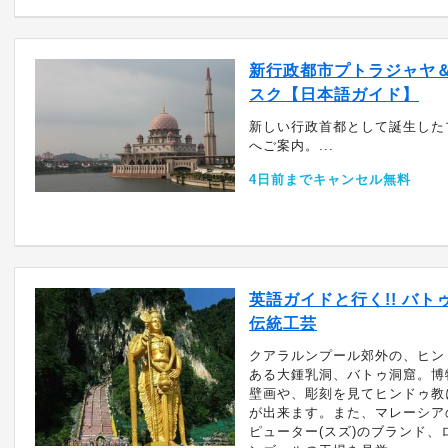
新行政都市プトラジャヤ
スク【日本語ガイド】
新しい行政首都として誕生した
へご案内。...
4日前までキャンセル無料
英語ガイドと行く!! バト
伝統工芸
クアラルンプール郊外の、ヒン
ある大鍾乳洞、バトゥ洞窟。博
壁画や、彫刻を見てヒンドゥ教
が出来ます。また、マレーシア
ピューター(スズ)のブランド、