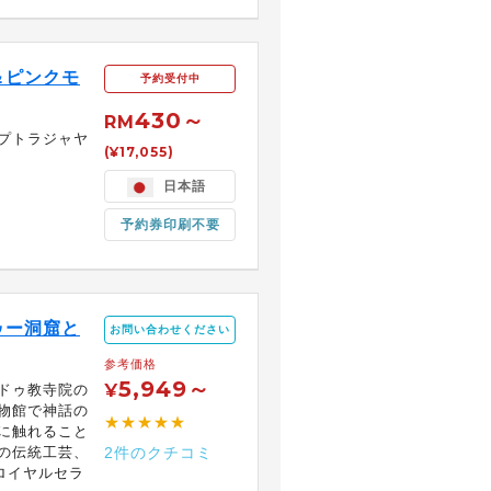
＆ピンクモ
予約受付中
430～
RM
プトラジャヤ
(¥17,055)
日本語
予約券印刷不要
ゥー洞窟と
お問い合わせください
参考価格
5,949～
¥
ドゥ教寺院の
物館で神話の
★★★★★
に触れること
の伝統工芸、
2件のクチコミ
ロイヤルセラ