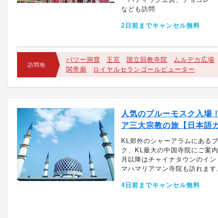
なども訪問
2日前までキャンセル無料
バツー洞窟
王宮
国立回教寺院
ムルデカ広場
訪問地
関帝廟
ロイヤルセランゴールピューター
人気のブルーモスク入場
ア三大宗教の旅【日本語
KL郊外のシャーアラムにある
ク、KL最大の中国寺院にご案内。
月以降はチャイナタウンのイン
マハマリアマン寺院も訪れます。
4日前までキャンセル無料