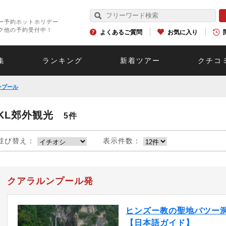
ー予約ホットホリデー
ク他の予約受付中！
よくあるご質問
お気に入り
集
ランキング
新着ツアー
クチコ
ンプール
KL郊外観光
5件
並び替え：
表示件数：
クアラルンプール発
ヒンズー教の聖地バツー
【日本語ガイド】