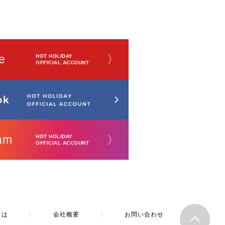
e
〉
HOT HOLIDAY
OFFICIAL ACCOUNT
am
〉
HOT HOLIDAY
OFFICIAL ACCOUNT
とは
｜
会社概要
｜
お問い合わせ