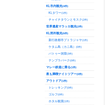
KL市内観光
(4件)
KLタワー
(1件)
チャイナタウンとモスク
(2件)
世界遺産マラッカ観光
(2件)
KL郊外観光
(6件)
新行政都市プトラジャヤ
(1件)
ケタム島（カニ島）
(0件)
バトゥー洞窟
(3件)
テンプラパーク
(0件)
マレー鉄道に乗る
(1件)
夜も満喫ナイトツアー
(0件)
アウトドア
(1件)
トレッキング
(0件)
ゴルフ
(0件)
ホタル観賞
(1件)