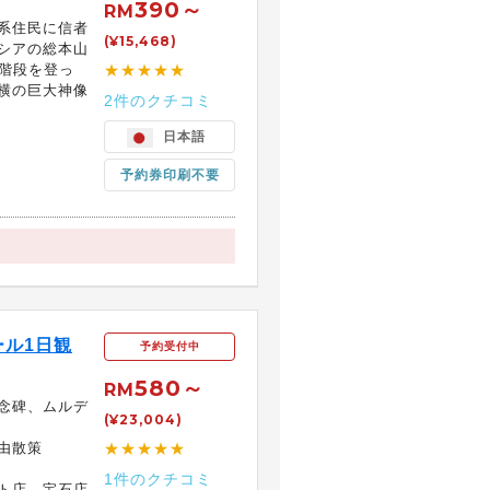
390～
RM
系住民に信者
(¥15,468)
シアの総本山
の階段を登っ
★★★★★
横の巨大神像
2件のクチコミ
日本語
予約券印刷不要
ル1日観
予約受付中
580～
RM
念碑、ムルデ
(¥23,004)
由散策
★★★★★
1件のクチコミ
ト店、宝石店