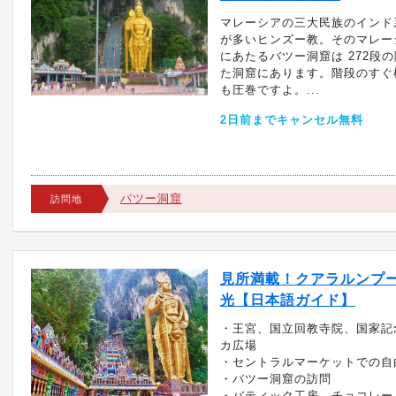
マレーシアの三大民族のインド
が多いヒンズー教。そのマレー
にあたるバツー洞窟は 272段
た洞窟にあります。階段のすぐ
も圧巻ですよ。...
2日前までキャンセル無料
バツー洞窟
訪問地
見所満載！クアラルンプー
光【日本語ガイド】
・王宮、国立回教寺院、国家記
カ広場
・セントラルマーケットでの自
・バツー洞窟の訪問
・バティック工房、チョコレー