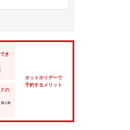
でき
な
可
ホットホリデーで
予約するメリット
ドの
・個人旅