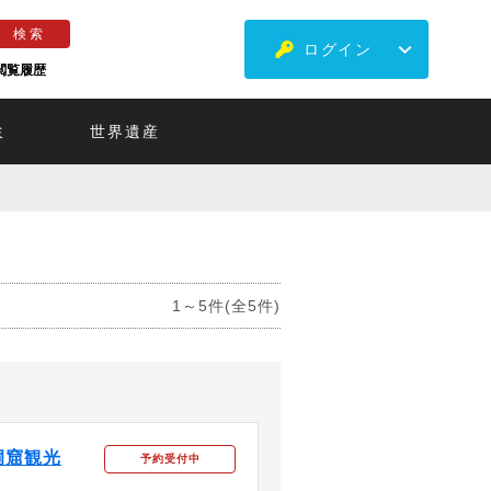
ログイン
閲覧履歴
ミ
世界遺産
1～5件(全5件)
洞窟観光
予約受付中