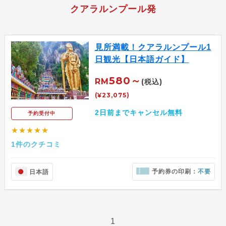
クアラルンプール発
見所満載！クアラルンプール1
日観光【日本語ガイド】
580～
RM
(税込)
(¥23,075)
2日前までキャンセル無料
予約受付中
★★★★★
1件のクチコミ
予約券の印刷：
不要
日本語
1