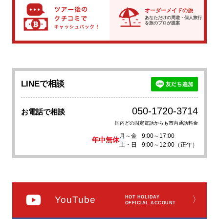
オーダーメイドの旅
あなただけの周遊・個人旅行
を
旅のプロが提案
LINEで相談
050-1720-3714
お電話で相談
国内どの固定電話からも市内通話料金
月～金
9:00～17:00
年中無休
土・日
9:00～12:00（正午）
YouTube
HOT HOLIDAY
〉
OFFICIAL ACCOUNT