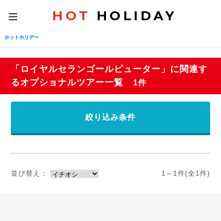
HOT
HOLIDAY
toggle
navigation
ホットホリデー
「ロイヤルセランゴールピューター」に関連す
るオプショナルツアー一覧
1件
絞り込み条件
並び替え：
1～1件(全1件)