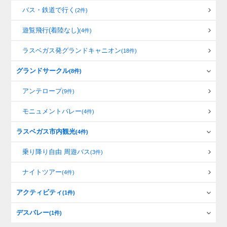
バス・鉄道で行く
(2件)
遊覧飛行(着陸なし)
(4件)
ラスベガス発グランドキャニオン
(18件)
グランドサークル
(8件)
アンテロープ
(9件)
モニュメントバレー
(4件)
ラスベガス市内観光
(4件)
乗り降り自由 周遊バス
(3件)
ナイトツアー
(4件)
アクティビティ
(1件)
デスバレー
(1件)