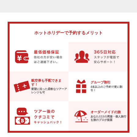
ホットホリデーで
予約するメリット
航空券も手配できま
グループ割引
す！
4名以上のご予約で
更に割
要望に沿った柔軟な
ツアーア
引！
レンジも可
オーダーメイドの旅
あなただけの周遊・個人旅行
を
旅のプロが提案