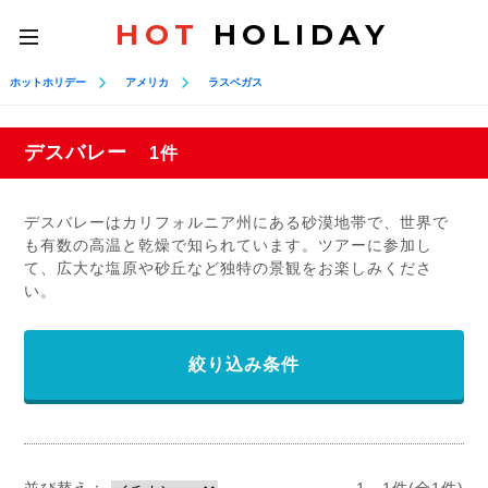
HOT
HOLIDAY
toggle
navigation
ホットホリデー
アメリカ
ラスベガス
デスバレー
1件
デスバレーはカリフォルニア州にある砂漠地帯で、世界で
も有数の高温と乾燥で知られています。ツアーに参加し
て、広大な塩原や砂丘など独特の景観をお楽しみくださ
い。
絞り込み条件