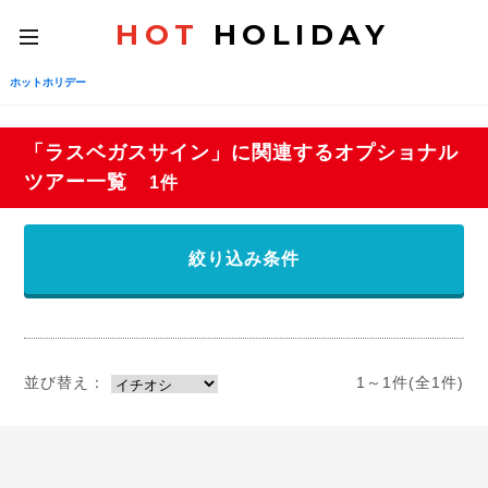
HOT
HOLIDAY
toggle
navigation
ホットホリデー
「ラスベガスサイン」に関連するオプショナル
ツアー一覧
1件
絞り込み条件
並び替え：
1～1件(全1件)