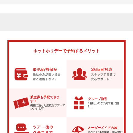
ホットホリデーで
予約するメリット
航空券も手配できま
グループ割引
す！
4名以上のご予約で
更に割
要望に沿った柔軟な
ツアーア
引！
レンジも可
オーダーメイドの旅
あなただけの周遊・個人旅行