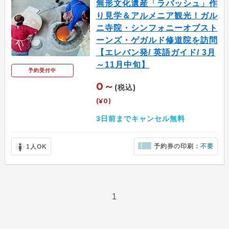
無形文化遺産「ラバッシュ」作
り見学＆アルメニア観光！ガル
ニ寺院・シンフォニーオブスト
ーンズ・ゲガルド修道院を訪問
【エレバン発/ 英語ガイド/ 3月
～11月中旬】
予約受付中
0～
(税込)
(¥0)
3日前までキャンセル無料
予約券の印刷：
不要
1人OK
1