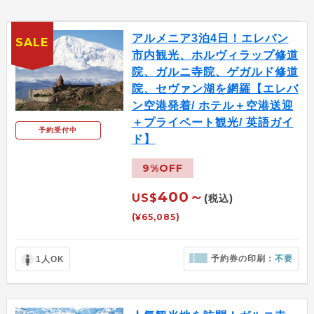
アルメニア3泊4日！エレバン
SALE
市内観光、ホルヴィラップ修道
院、ガルニ寺院、ゲガルド修道
院、セヴァン湖を網羅【エレバ
ン空港発着/ ホテル＋空港送迎
＋プライベート観光/ 英語ガイ
予約受付中
ド】
9%OFF
400～
US$
(税込)
(¥65,085)
予約券の印刷：
不要
1人OK