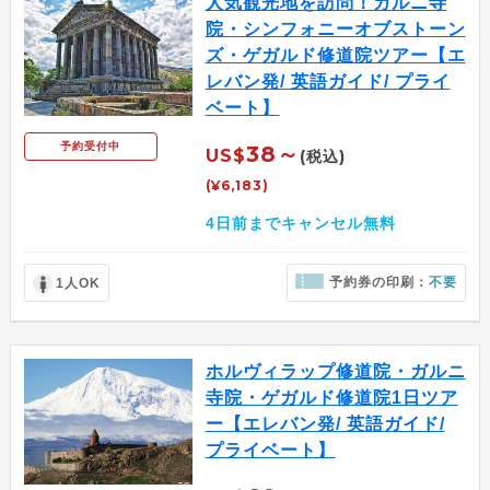
人気観光地を訪問！ガルニ寺
院・シンフォニーオブストーン
ズ・ゲガルド修道院ツアー【エ
レバン発/ 英語ガイド/ プライ
ベート】
予約受付中
38～
US$
(税込)
(¥6,183)
4日前までキャンセル無料
予約券の印刷：
不要
1人OK
ホルヴィラップ修道院・ガルニ
寺院・ゲガルド修道院1日ツア
ー【エレバン発/ 英語ガイド/
プライベート】