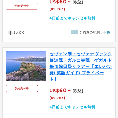
60～
US$
(税込)
予約受付中
(¥9,763)
4日前までキャンセル無料
予約券の印刷：
不要
1人OK
セヴァン湖・セヴァナヴァンク
修道院・ガルニ寺院・ゲガルド
修道院日帰りツアー【エレバン
発/ 英語ガイド/ プライベー
ト】
予約受付中
60～
US$
(税込)
(¥9,763)
4日前までキャンセル無料