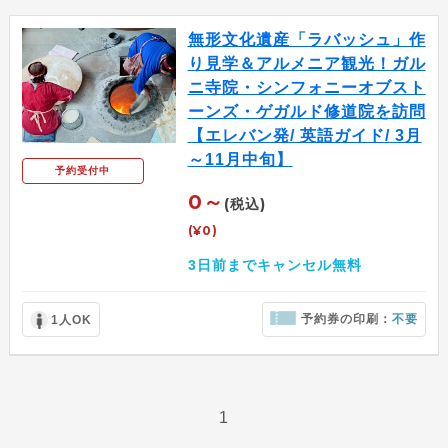
無形文化遺産「ラバッシュ」作
り見学＆アルメニア観光！ガル
ニ寺院・シンフォニーオブスト
ーンズ・ゲガルド修道院を訪問
【エレバン発/ 英語ガイド/ 3月
～11月中旬】
予約受付中
0～
(税込)
(¥0)
3日前までキャンセル無料
予約券の印刷：
不要
1人OK
1