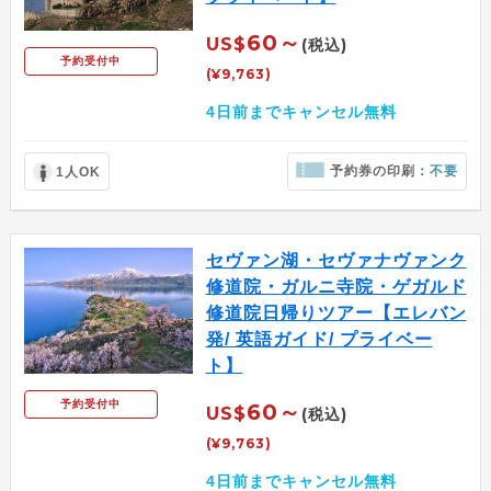
60～
US$
(税込)
予約受付中
(¥9,763)
4日前までキャンセル無料
予約券の印刷：
不要
1人OK
セヴァン湖・セヴァナヴァンク
修道院・ガルニ寺院・ゲガルド
修道院日帰りツアー【エレバン
発/ 英語ガイド/ プライベー
ト】
予約受付中
60～
US$
(税込)
(¥9,763)
4日前までキャンセル無料