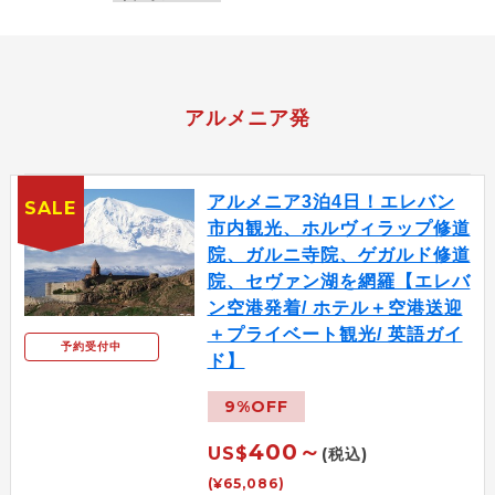
アルメニア発
アルメニア3泊4日！エレバン
SALE
市内観光、ホルヴィラップ修道
院、ガルニ寺院、ゲガルド修道
院、セヴァン湖を網羅【エレバ
ン空港発着/ ホテル＋空港送迎
＋プライベート観光/ 英語ガイ
予約受付中
ド】
9%OFF
400～
US$
(税込)
(¥65,086)