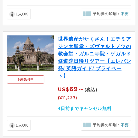
予約券の印刷：
不要
1人OK
世界遺産がたくさん！エチミア
ジン大聖堂・ズヴァルトノツの
教会堂・ガルニ寺院・ゲガルド
修道院日帰りツアー【エレバン
発/ 英語ガイド/ プライベー
ト】
予約受付中
69～
US$
(税込)
(¥11,227)
4日前までキャンセル無料
予約券の印刷：
不要
1人OK