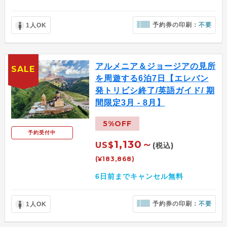
予約券の印刷：
不要
1人OK
アルメニア＆ジョージアの見所
SALE
を周遊する6泊7日【エレバン
発トリビシ終了/英語ガイド/ 期
間限定3月 - 8月】
5%OFF
予約受付中
1,130～
US$
(税込)
(¥183,868)
6日前までキャンセル無料
予約券の印刷：
不要
1人OK