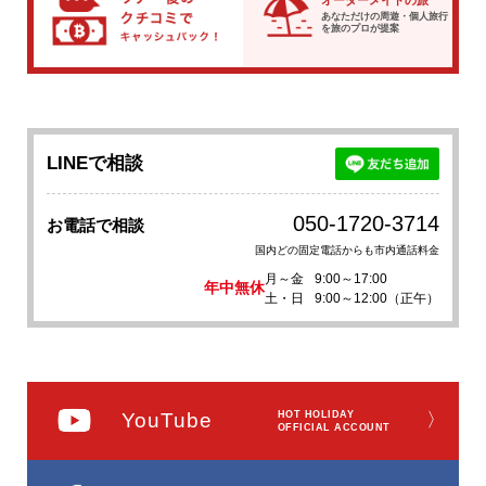
オーダーメイドの旅
あなただけの周遊・個人旅行
を
旅のプロが提案
LINEで相談
050-1720-3714
お電話で相談
国内どの固定電話からも市内通話料金
月～金
9:00～17:00
年中無休
土・日
9:00～12:00（正午）
YouTube
HOT HOLIDAY
〉
OFFICIAL ACCOUNT