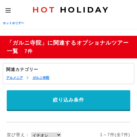
HOT
HOLIDAY
toggle
navigation
ホットホリデー
「ガルニ寺院」に関連するオプショナルツアー
一覧
7件
関連カテゴリー
アルメニア
ガルニ寺院
絞り込み条件
並び替え：
1～7件(全7件)