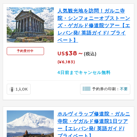
人気観光地を訪問！ガルニ寺
院・シンフォニーオブストーン
ズ・ゲガルド修道院ツアー【エ
レバン発/ 英語ガイド/ プライ
ベート】
予約受付中
38～
US$
(税込)
(¥6,183)
4日前までキャンセル無料
予約券の印刷：
不要
1人OK
ホルヴィラップ修道院・ガルニ
寺院・ゲガルド修道院1日ツア
ー【エレバン発/ 英語ガイド/
プライベート】