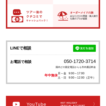
オーダーメイドの旅
あなただけの周遊・個人旅行
を
旅のプロが提案
LINEで相談
050-1720-3714
お電話で相談
国内どの固定電話からも市内通話料金
月～金
9:00～17:00
年中無休
土・日
9:00～12:00（正午）
YouTube
HOT HOLIDAY
〉
OFFICIAL ACCOUNT