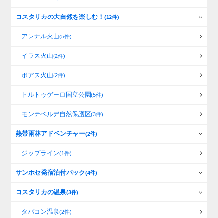
コスタリカの大自然を楽しむ！
(12件)
アレナル火山
(5件)
イラス火山
(2件)
ポアス火山
(2件)
トルトゥゲーロ国立公園
(5件)
モンテベルデ自然保護区
(3件)
熱帯雨林アドベンチャー
(2件)
ジップライン
(1件)
サンホセ発宿泊付パック
(4件)
コスタリカの温泉
(3件)
タバコン温泉
(2件)