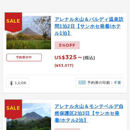
アレナル火山＆バルディ温泉訪
SALE
問1泊2日【サンホセ発着/ホテ
ル1泊】
5%OFF
325～
US$
(税込)
予約受付中
(¥53,017)
予約券の印刷：
不要
1人OK
アレナル火山＆モンテベルデ自
SALE
然保護区2泊3日【サンホセ発
着/ホテル2泊】