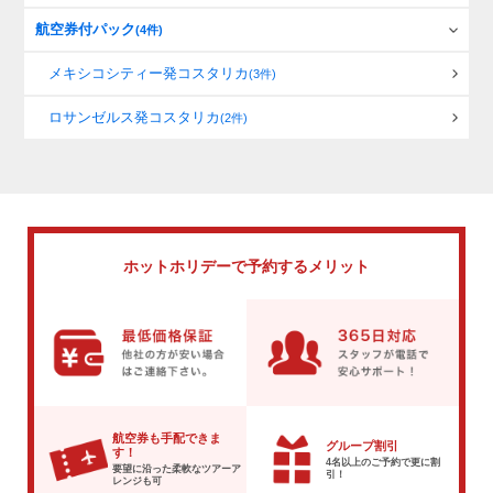
航空券付パック
(4件)
メキシコシティー発コスタリカ
(3件)
ロサンゼルス発コスタリカ
(2件)
ホットホリデーで
予約するメリット
航空券も手配できま
グループ割引
す！
4名以上のご予約で
更に割
要望に沿った柔軟な
ツアーア
引！
レンジも可