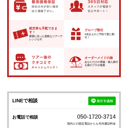
航空券も手配できま
グループ割引
す！
4名以上のご予約で
更に割
要望に沿った柔軟な
ツアーア
引！
レンジも可
オーダーメイドの旅
あなただけの周遊・個人旅行
を
旅のプロが提案
LINEで相談
050-1720-3714
お電話で相談
国内どの固定電話からも市内通話料金