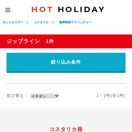
HOT
HOLIDAY
toggle
navigation
ホットホリデー
コスタリカ
熱帯雨林アドベンチャー
ジップライン
1件
絞り込み条件
並び替え：
1～1件(全1件)
コスタリカ発