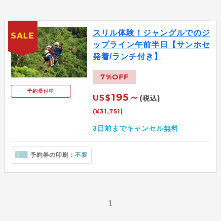
スリル体験！ジャングルでのジ
SALE
ップライン午前半日【サンホセ
発着/ランチ付き】
7%OFF
予約受付中
195～
US$
(税込)
(¥31,751)
3日前までキャンセル無料
予約券の印刷：
不要
1