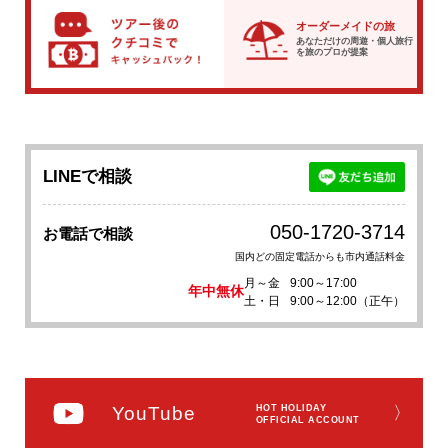
オーダーメイドの旅
あなただけの周遊・個人旅行
を
旅のプロが提案
LINEで相談
050-1720-3714
お電話で相談
国内どの固定電話からも市内通話料金
月～金
9:00～17:00
年中無休
土・日
9:00～12:00（正午）
YouTube
HOT HOLIDAY
〉
OFFICIAL ACCOUNT