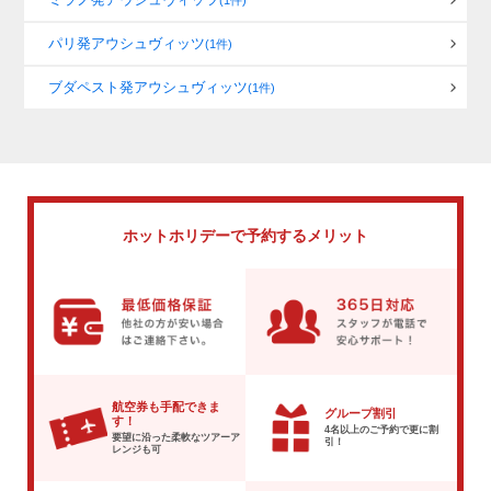
(1件)
パリ発アウシュヴィッツ
(1件)
ブダペスト発アウシュヴィッツ
(1件)
ホットホリデーで
予約するメリット
航空券も手配できま
グループ割引
す！
4名以上のご予約で
更に割
要望に沿った柔軟な
ツアーア
引！
レンジも可