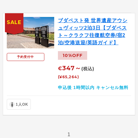
ブダペスト発 世界遺産アウシ
SALE
ュヴィッツ2泊3日【ブダペス
ト～クラクフ往復航空券/宿2
泊/空港送迎/英語ガイド】
10%OFF
予約受付中
347～
€
(税込)
(¥65,264)
申込後 1時間以内 キャンセル無料
1人OK
1