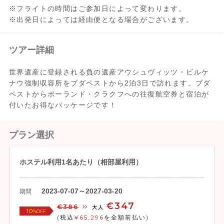
※フライトの時間はご参加日によって変わります。
※出発日によっては経由便となる場合がございます。
ツアー詳細
世界遺産に登録される負の遺産アウシュヴィッツ・ビルケ
ナウ強制収容所をブダペストから2泊3日で訪れます。ブダ
ペストからポーランド・クラクフへの往復航空券と宿泊が
付いたお得なパッケージです！
プラン選択
ホステル利用1名あたり（相部屋利用）
2023-07-07～2027-03-20
期間
€347
€386
大人
10
%OFF
(税込
¥65,296
を全額前払い)