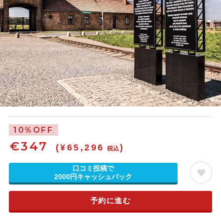
10%OFF
€
347
(¥65,296
)
税込
口コミ投稿で
2000円キャッシュバック
予約に進む