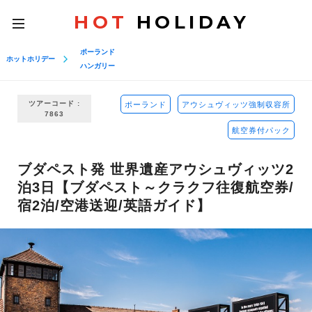
HOT
HOLIDAY
toggle
navigation
ポーランド
ホットホリデー
ハンガリー
ツアーコード :
ポーランド
アウシュヴィッツ強制収容所
7863
航空券付パック
ブダペスト発 世界遺産アウシュヴィッツ2
泊3日【ブダペスト～クラクフ往復航空券/
宿2泊/空港送迎/英語ガイド】