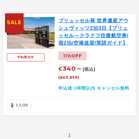
ブリュッセル発 世界遺産アウ
SALE
シュヴィッツ2泊3日【ブリュ
ッセル～クラクフ往復航空券/
宿2泊/空港送迎/英語ガイド】
11%OFF
予約受付中
340～
€
(税込)
(¥63,959)
申込後 1時間以内 キャンセル無料
1人OK
1