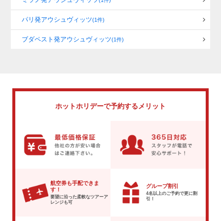
(1件)
パリ発アウシュヴィッツ
(1件)
ブダペスト発アウシュヴィッツ
(1件)
ホットホリデーで
予約するメリット
航空券も手配できま
グループ割引
す！
4名以上のご予約で
更に割
要望に沿った柔軟な
ツアーア
引！
レンジも可