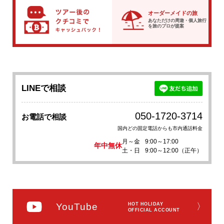
オーダーメイドの旅
あなただけの周遊・個人旅行
を
旅のプロが提案
LINEで相談
050-1720-3714
お電話で相談
国内どの固定電話からも市内通話料金
月～金
9:00～17:00
年中無休
土・日
9:00～12:00（正午）
YouTube
HOT HOLIDAY
〉
OFFICIAL ACCOUNT