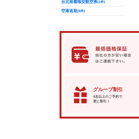
台北発着格安航空券
(1件)
空港送迎
(6件)
グループ割引
4名以上のご予約で
更に割引！