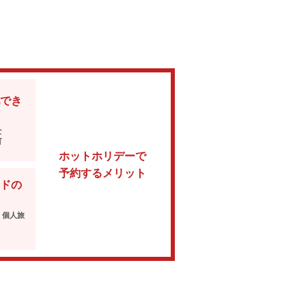
でき
な
可
ホットホリデーで
予約するメリット
ドの
・個人旅