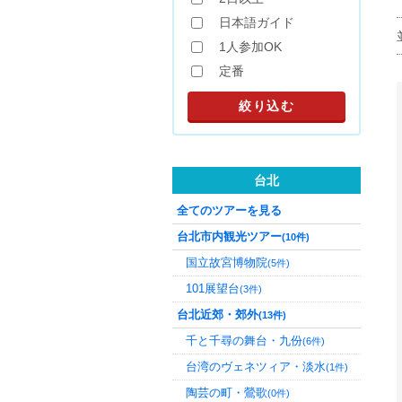
日本語ガイド
1人参加OK
定番
台北
全てのツアーを見る
台北市内観光ツアー
(10件)
国立故宮博物院
(5件)
101展望台
(3件)
台北近郊・郊外
(13件)
千と千尋の舞台・九份
(6件)
台湾のヴェネツィア・淡水
(1件)
陶芸の町・鶯歌
(0件)