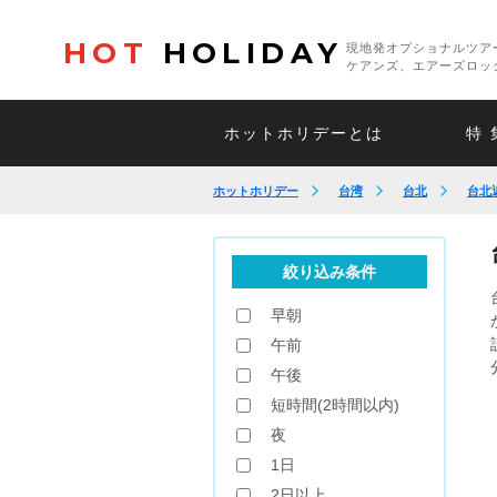
HOT
HOLIDAY
現地発オプショナルツア
ケアンズ、エアーズロッ
ホットホリデーとは
特 
ホットホリデー
台湾
台北
台北
絞り込み条件
早朝
午前
午後
短時間(2時間以内)
夜
1日
2日以上