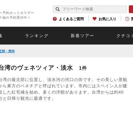
ー予約ホットホリデー
ク他の予約受付中！
よくあるご質問
お気に入り
集
ランキング
新着ツアー
クチコ
近郊・郊外
台湾のヴェネツィア・淡水
1件
台湾の最北部に位置し、淡水河の河口の街です。その美しい景観
から東方のベネチアと呼ばれています。市内にはスペイン人が建
設した紅毛城を始め、多くの洋館があります。台湾からは約40
分と日帰り観光に最適です。