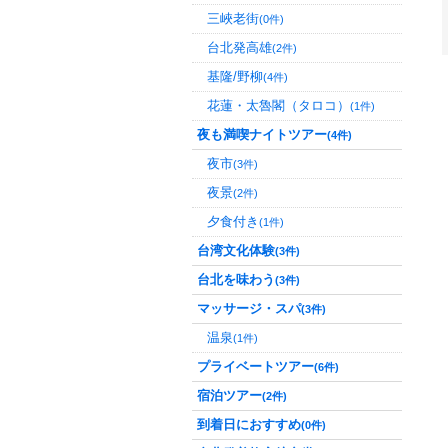
三峽老街
(0件)
台北発高雄
(2件)
基隆/野柳
(4件)
花蓮・太魯閣（タロコ）
(1件)
夜も満喫ナイトツアー
(4件)
夜市
(3件)
夜景
(2件)
夕食付き
(1件)
台湾文化体験
(3件)
台北を味わう
(3件)
マッサージ・スパ
(3件)
温泉
(1件)
プライベートツアー
(6件)
宿泊ツアー
(2件)
到着日におすすめ
(0件)