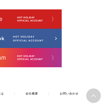
e
〉
HOT HOLIDAY
OFFICIAL ACCOUNT
am
〉
HOT HOLIDAY
OFFICIAL ACCOUNT
とは
｜
会社概要
｜
お問い合わせ