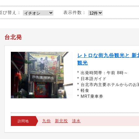
並び替え：
表示件数：
台北発
レトロな街九份観光と 新
観光
* 出発時間帯：午前 8時～
* 日本語ガイド
* 台北市内主要ホテルからのお
* 軽食
* MRT乗車券
九份
新北投
淡水
訪問地