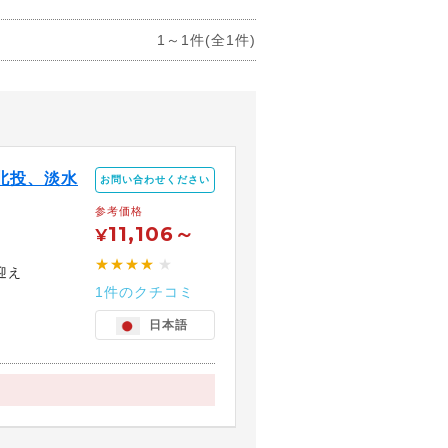
1～1件(全1件)
北投、淡水
お問い合わせください
参考価格
11,106～
¥
★★★★
★
迎え
1件のクチコミ
日本語