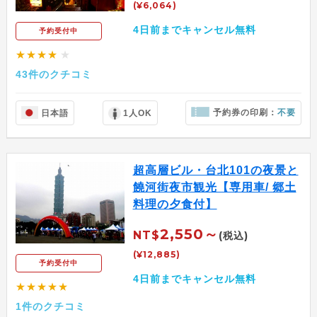
(¥6,064)
4日前までキャンセル無料
予約受付中
★★★★
★
43件のクチコミ
予約券の印刷：
不要
日本語
1人OK
超高層ビル・台北101の夜景と
饒河街夜市観光【専用車/ 郷土
料理の夕食付】
2,550～
NT$
(税込)
(¥12,885)
予約受付中
4日前までキャンセル無料
★★★★★
1件のクチコミ