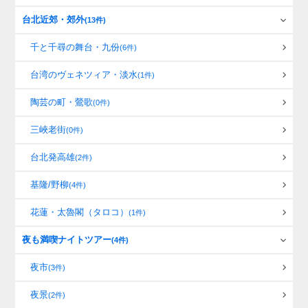
台北近郊・郊外
(13件)
千と千尋の舞台・九份
(6件)
台湾のヴェネツィア・淡水
(1件)
陶芸の町・鶯歌
(0件)
三峽老街
(0件)
台北発高雄
(2件)
基隆/野柳
(4件)
花蓮・太魯閣（タロコ）
(1件)
夜も満喫ナイトツアー
(4件)
夜市
(3件)
夜景
(2件)