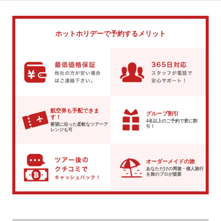
ホットホリデーで
予約するメリット
航空券も手配できま
グループ割引
す！
4名以上のご予約で
更に割
要望に沿った柔軟な
ツアーア
引！
レンジも可
オーダーメイドの旅
あなただけの周遊・個人旅行
を
旅のプロが提案