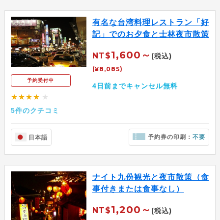
有名な台湾料理レストラン「好
記」でのお夕食と士林夜市散策
1,600～
NT$
(税込)
(¥8,085)
予約受付中
4日前までキャンセル無料
★★★★
★
5件のクチコミ
予約券の印刷：
不要
日本語
ナイト九份観光と夜市散策（食
事付きまたは食事なし）
1,200～
NT$
(税込)