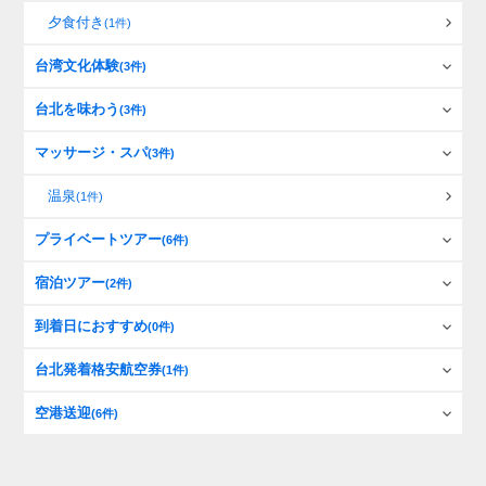
夕食付き
(1件)
台湾文化体験
(3件)
台北を味わう
(3件)
マッサージ・スパ
(3件)
温泉
(1件)
プライベートツアー
(6件)
宿泊ツアー
(2件)
到着日におすすめ
(0件)
台北発着格安航空券
(1件)
空港送迎
(6件)