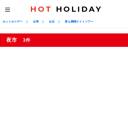
HOT
HOLIDAY
toggle
navigation
ホットホリデー
台湾
台北
夜も満喫ナイトツアー
夜市
3件