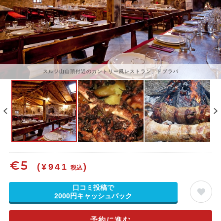
スルジ山山頂付近のカントリー風レストラン、ドブラバ
€
5
(¥941
)
税込
口コミ投稿で
2000円キャッシュバック
予約に進む