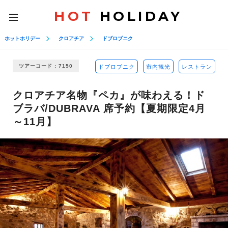
HOT
HOLIDAY
toggle
navigation
ホットホリデー
クロアチア
ドブロブニク
ツアーコード : 7150
ドブロブニク
市内観光
レストラン
クロアチア名物『ペカ』が味わえる！ド
ブラバ/DUBRAVA 席予約【夏期限定4月
～11月】