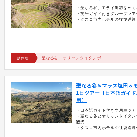
・聖なる谷、モライ遺跡をめぐ
・英語ガイド付きグループツア
・クスコ市内ホテルの往復送迎
聖なる谷
オリャンタイタンボ
訪問地
聖なる谷＆マラス塩田＆
1日ツアー【日本語ガイド
用】
・日本語ガイド付き専用車ツア
・聖なる谷とオリャンタイタン
観光
・クスコ市内ホテルの往復送迎