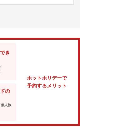
でき
な
可
ホットホリデーで
予約するメリット
ドの
・個人旅