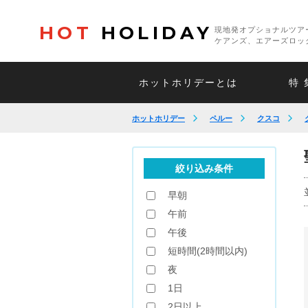
HOT
HOLIDAY
現地発オプショナルツア
ケアンズ、エアーズロッ
ホットホリデーとは
特 
ホットホリデー
ペルー
クスコ
絞り込み条件
早朝
午前
午後
短時間(2時間以内)
夜
1日
2日以上