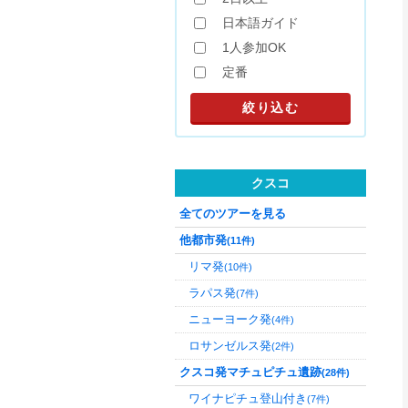
日本語ガイド
1人参加OK
定番
クスコ
全てのツアーを見る
他都市発
(11件)
リマ発
(10件)
ラパス発
(7件)
ニューヨーク発
(4件)
ロサンゼルス発
(2件)
クスコ発マチュピチュ遺跡
(28件)
ワイナピチュ登山付き
(7件)