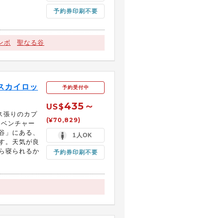
予約券印刷不要
ンボ
聖なる谷
スカイロッ
予約受付中
435～
US$
ス張りのカプ
(¥70,829)
ドベンチャー
谷」にある、
1人OK
す。天気が良
ら寝られるか
予約券印刷不要