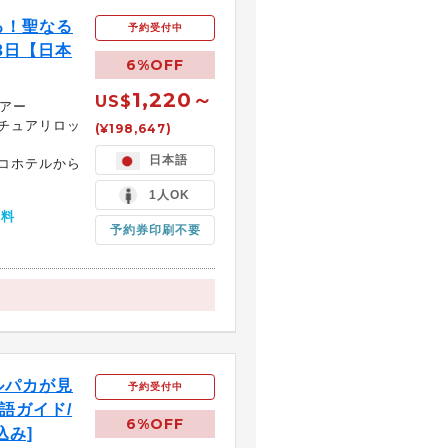
る！聖なる
予約受付中
3日【日本
6%OFF
1,220～
US$
ツアー
チュアリロッ
(¥198,647)
日本語
コホテルから
1人OK
無料
予約券印刷不要
ルパカが見
予約受付中
語ガイド/
6%OFF
込み]