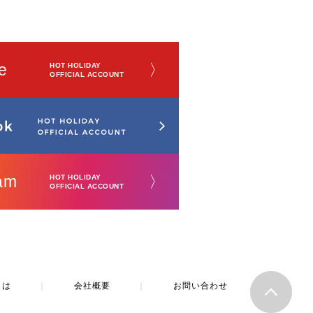
e
〉
HOT HOLIDAY
OFFICIAL ACCOUNT
am
〉
HOT HOLIDAY
OFFICIAL ACCOUNT
とは
｜
会社概要
｜
お問い合わせ