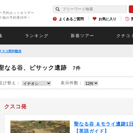
ー予約ホットホリデー
ク他の予約受付中！
よくあるご質問
お気に入り
集
ランキング
新着ツアー
クチコ
クスコ郊外観光
聖なる谷、ピサック遺跡
7件
並び替え：
表示件数：
クスコ発
聖なる谷 ＆モライ遺跡1
【英語ガイド】