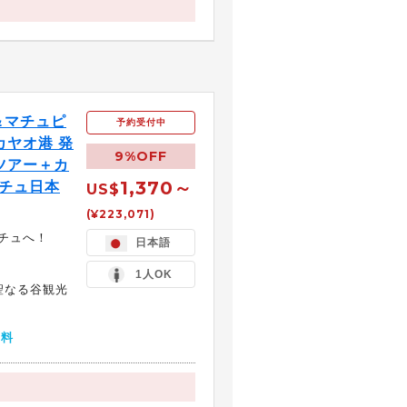
＆マチュピ
予約受付中
カヤオ港 発
9%OFF
ツアー＋カ
1,370～
ピチュ日本
US$
(¥223,071)
チュへ！
日本語
1人OK
聖なる谷観光
無料