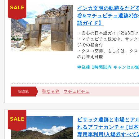
SALE
インカ文明の軌跡をたど
谷&マチュピチュ遺跡2泊
語ガイド】
・安心の日本語ガイド2泊3日
・マチュピチュ観光中、サンク
ジでの昼食付
・クスコ空港、もしくは、クス
のお迎え可能
申込後 1時間以内 キャンセル
聖なる谷
マチュピチュ
訪問地
SALE
ピサック遺跡と市場とア
れるアワナカンチャ [日本
専用車利用/入場券すべて