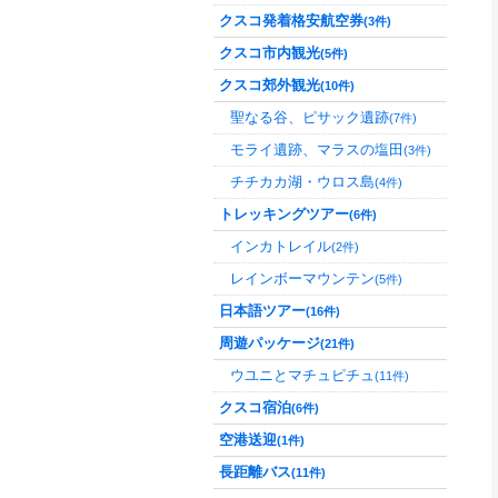
クスコ発着格安航空券
(3件)
クスコ市内観光
(5件)
クスコ郊外観光
(10件)
聖なる谷、ピサック遺跡
(7件)
モライ遺跡、マラスの塩田
(3件)
チチカカ湖・ウロス島
(4件)
トレッキングツアー
(6件)
インカトレイル
(2件)
レインボーマウンテン
(5件)
日本語ツアー
(16件)
周遊パッケージ
(21件)
ウユニとマチュピチュ
(11件)
クスコ宿泊
(6件)
空港送迎
(1件)
長距離バス
(11件)