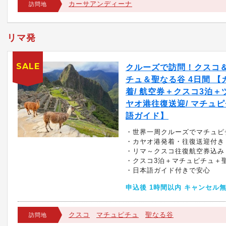
カーサアンディーナ
訪問地
リマ発
SALE
クルーズで訪問！クスコ
チュ＆聖なる谷 4日間 【
着/ 航空券＋クスコ3泊＋
ヤオ港往復送迎/ マチュ
語ガイド】
・世界一周クルーズでマチュピ
・カヤオ港発着・往復送迎付き
・リマ～クスコ往復航空券込み
・クスコ3泊＋マチュピチュ＋
・日本語ガイド付きで安心
申込後 1時間以内 キャンセル
クスコ
マチュピチュ
聖なる谷
訪問地