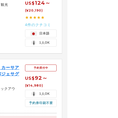
124～
US$
日観光
(¥20,190)
★★★★★
4件のクチコミ
日本語
1人OK
！カーサア
予約受付中
バジェサグ
92～
US$
(¥14,980)
ェックアウ
1人OK
予約券印刷不要