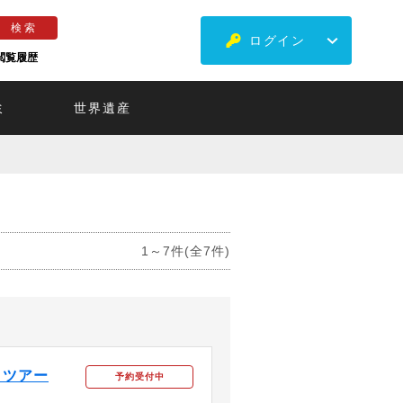
ログイン
閲覧履歴
ミ
世界遺産
1～7件(全7件)
日ツアー
予約受付中