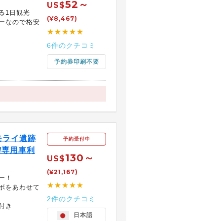
52～
US$
る1日観光
(¥8,467)
ーなので格安
★★★★★
6件のクチコミ
予約券印刷不要
モライ遺跡
予約受付中
/専用車利
130～
US$
(¥21,167)
ー！
★★★★★
ボをあわせて
2件のクチコミ
付き
日本語