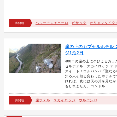
ペルーチンチェーロ
ピサック
オリャンタイタ
訪問地
崖の上のカプセルホテル 
ジ1泊2日
400ｍの崖の上にそびえるガラ
セルホテル、スカイロッジ ア
スイート！ウルバンバ「聖なる
知る人ぞ知る変わったホテルで
ければ、夜には天の川を見なが
もしれません。コンドル...
崖ホテル
スカイロッジ
ウルバンバ
訪問地