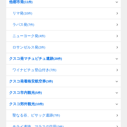
他都市発
(11件)
リマ発
(10件)
ラパス発
(7件)
ニューヨーク発
(4件)
ロサンゼルス発
(2件)
クスコ発マチュピチュ遺跡
(28件)
ワイナピチュ登山付き
(7件)
クスコ発着格安航空券
(3件)
クスコ市内観光
(5件)
クスコ郊外観光
(10件)
聖なる谷、ピサック遺跡
(7件)
モライ遺跡、マラスの塩田
(3件)