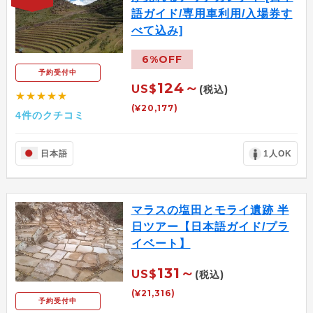
語ガイド/専用車利用/入場券す
べて込み]
6%OFF
予約受付中
124～
US$
(税込)
★★★★★
(¥20,177)
4件のクチコミ
日本語
1人OK
マラスの塩田とモライ遺跡 半
日ツアー【日本語ガイド/プラ
イベート】
131～
US$
(税込)
(¥21,316)
予約受付中