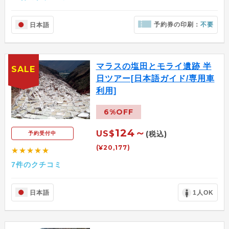
予約券の印刷：
不要
日本語
マラスの塩田とモライ遺跡 半
SALE
日ツアー[日本語ガイド/専用車
利用]
6%OFF
124～
US$
(税込)
予約受付中
(¥20,177)
★★★★★
7件のクチコミ
日本語
1人OK