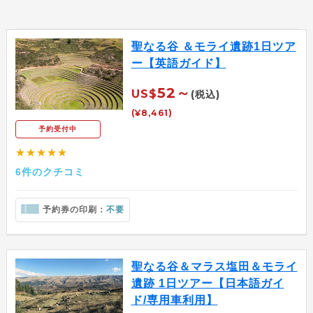
聖なる谷 ＆モライ遺跡1日ツア
ー【英語ガイド】
52～
US$
(税込)
(¥8,461)
予約受付中
★★★★★
6件のクチコミ
予約券の印刷：
不要
聖なる谷＆マラス塩田＆モライ
遺跡 1日ツアー【日本語ガイ
ド/専用車利用】