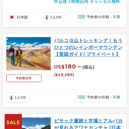
申込後 1時間以内 キャンセル無料
予約券の印刷：
不要
日本語
1人OK
パルコヨ山トレッキング！もう
ひとつのレインボーマウンテン
【英語ガイド/ プライベート】
180～
US$
(税込)
(¥29,289)
予約受付中
予約券の印刷：
不要
1人OK
ピサック遺跡と市場とアルパカ
SALE
が見れるアワナカンチャ [日本