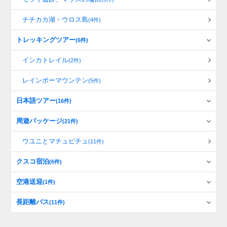
チチカカ湖・ウロス島
(4件)
トレッキングツアー
(6件)
インカトレイル
(2件)
レインボーマウンテン
(5件)
日本語ツアー
(16件)
周遊パッケージ
(21件)
ウユニとマチュピチュ
(11件)
クスコ宿泊
(6件)
空港送迎
(1件)
長距離バス
(11件)