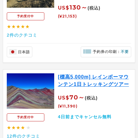
130～
US$
(税込)
(¥21,153)
予約受付中
★★★★★
2件のクチコミ
予約券の印刷：
不要
日本語
[標高5,000m] レインボーマウ
ンテン1日トレッキングツアー
70～
US$
(税込)
(¥11,390)
4日前までキャンセル無料
予約受付中
★★★★
★
12件のクチコミ