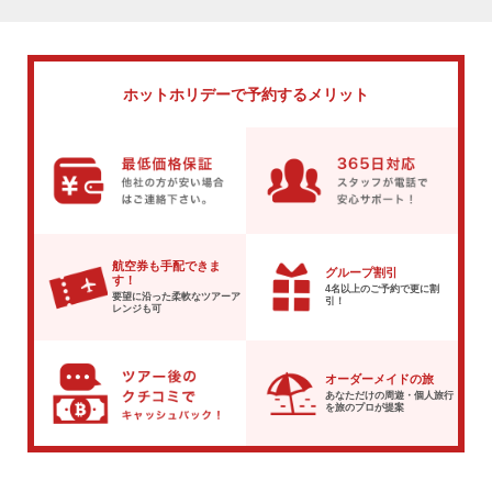
ホットホリデーで
予約するメリット
航空券も手配できま
グループ割引
す！
4名以上のご予約で
更に割
要望に沿った柔軟な
ツアーア
引！
レンジも可
オーダーメイドの旅
あなただけの周遊・個人旅行
を
旅のプロが提案