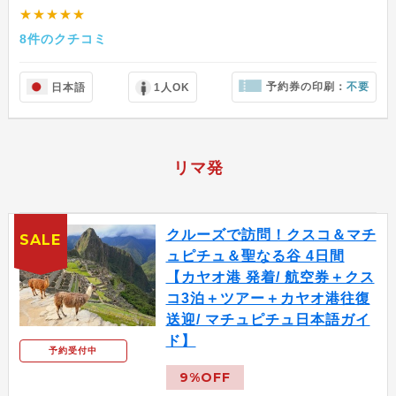
★★★★★
8件のクチコミ
予約券の印刷：
不要
日本語
1人OK
リマ発
クルーズで訪問！クスコ＆マチ
SALE
ュピチュ＆聖なる谷 4日間
【カヤオ港 発着/ 航空券＋クス
コ3泊＋ツアー＋カヤオ港往復
送迎/ マチュピチュ日本語ガイ
ド】
予約受付中
9%OFF