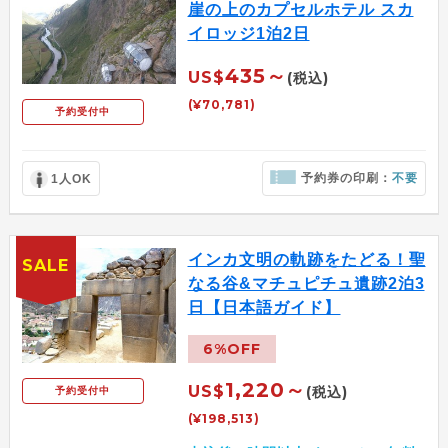
崖の上のカプセルホテル スカ
イロッジ1泊2日
435～
US$
(税込)
(¥70,781)
予約受付中
予約券の印刷：
不要
1人OK
インカ文明の軌跡をたどる！聖
SALE
なる谷&マチュピチュ遺跡2泊3
日【日本語ガイド】
6%OFF
1,220～
US$
(税込)
予約受付中
(¥198,513)