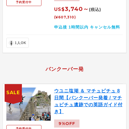
予約受付中
3,740～
US$
(税込)
(¥607,310)
申込後 1時間以内 キャンセル無料
1人OK
バンクーバー発
ウユニ塩湖 ＆ マチュピチュ 8
SALE
日間【バンクーバー発着 / マチ
ュピチュ遺跡での英語ガイド付
き】
9%OFF
予約受付中