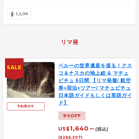
1人OK
リマ発
ペルーの世界遺産を巡る！クス
SALE
コ＆ナスカの地上絵 & マチュ
ピチュ 6日間 【リマ発着/ 航空
券+宿泊+ツアー/ マチュピチュ
日本語ガイドもしくは英語ガイ
ド】
予約受付中
9%OFF
1,640～
US$
(税込)
(¥266,307)