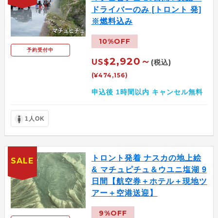
ドライバーのみ [トロント 発]
※燃料込み
10%OFF
予約受付中
2,920～
US$
(税込)
(¥474,156)
申込後 1時間以内 キャンセル無料
1人OK
トロント発着 ナスカの地上絵
SALE
& マチュピチュ＆ウユニ塩湖 9
日間【航空券＋ホテル＋現地ツ
アー＋空港送迎】
9%OFF