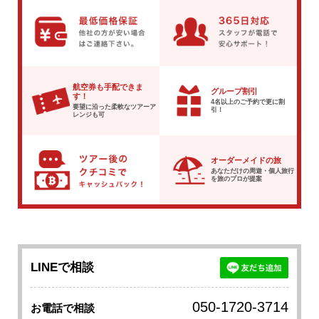
航空券も手配できま
グループ割引
す！
4名以上のご予約で
更に割
要望に沿った柔軟な
ツアーア
引！
レンジも可
オーダーメイドの旅
あなただけの周遊・個人旅行
を
旅のプロが提案
LINEで相談
050-1720-3714
お電話で相談