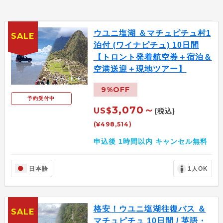
ウユニ塩湖 ＆マチュピチュ村1
SALE
泊付 (ワイナピチュ) 10日間
【トロント発着航空券＋宿泊＆
空港送迎＋現地ツアー】
9%OFF
予約受付中
3,070～
US$
(税込)
(¥498,514)
申込後 1時間以内 キャンセル無料
日本語
1人OK
格安！ウユニ塩湖往復バス ＆
SALE
マチュピチュ 10日間 / 英語・