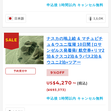
申込後 1時間以内 キャンセル無料
日本語
1人OK
ナスカの地上絵 & マチュピチ
SALE
ュ＆ウユニ塩湖 10日間 [ロサ
ンゼルス発着発/ 航空券+リマ2
泊＆クスコ2泊＆ラパス2泊＆
ウユニ2泊+ツアー
予約受付中
9%OFF
4,270～
US$
(税込)
(¥693,373)
申込後 1時間以内 キャンセル無料