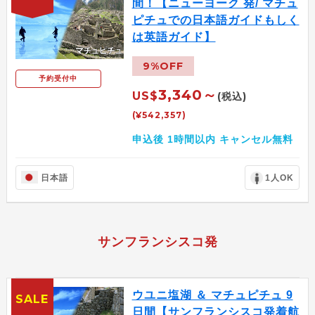
間！【ニューヨーク 発/ マチュ
ピチュでの日本語ガイドもしく
は英語ガイド】
9%OFF
予約受付中
3,340～
US$
(税込)
(¥542,357)
申込後 1時間以内 キャンセル無料
日本語
1人OK
サンフランシスコ発
ウユニ塩湖 ＆ マチュピチュ 9
SALE
日間【サンフランシスコ発着航