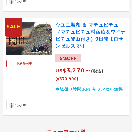
1人OK
ウユニ塩湖 ＆ マチュピチュ
SALE
（マチュピチュ村宿泊＆ワイナ
ピチュ登山付き）9日間【ロサ
ンゼルス 発】
9%OFF
予約受付中
3,270～
US$
(税込)
(¥530,990)
申込後 1時間以内 キャンセル無料
1人OK