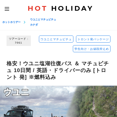
HOT
HOLIDAY
toggle
navigation
ウユニとマチュピチュ
ホットホリデー
カナダ
ツアーコード :
ウユニとマチュピチュ
トロント発パッケージ
7061
学生向け・お値段抑えめ
格安！ウユニ塩湖往復バス ＆ マチュピチ
ュ 10日間 / 英語・ドライバーのみ [トロ
ント 発] ※燃料込み