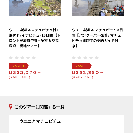
ウユニ塩湖 ＆マチュピチュ村1
ウユニ塩湖 ＆ マチュピチュ 8日
泊付 (ワイナピチュ) 10日間 【ト
間【バンクーバー発着 / マチュ
ロント発着航空券＋宿泊＆空港
ピチュ遺跡での英語ガイド付
送迎＋現地ツアー】
き】
OFF
OFF
9%
9%
US$3,070～
US$2,990～
(¥500,809)
(¥487,759)
このツアーに関連する一覧
ウユニとマチュピチュ