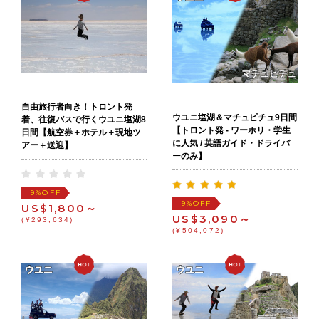
自由旅行者向き！トロント発
ウユニ塩湖＆マチュピチュ9日間
着、往復バスで行くウユニ塩湖8
【トロント発 - ワーホリ・学生
日間【航空券＋ホテル＋現地ツ
に人気 / 英語ガイド・ドライバ
アー＋送迎】
ーのみ】
OFF
9%
OFF
9%
US$1,800～
US$3,090～
(¥293,634)
(¥504,072)