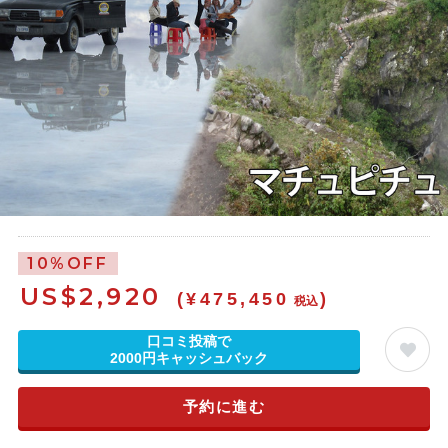
10%OFF
US$
2,920
(¥475,450
)
税込
口コミ投稿で
2000円キャッシュバック
予約に進む