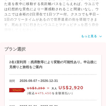
た道を夜中に移動する長距離バスをこらえれば、ウユニで
は幻想的な景色により一層感動されること間違いなし。ウ
ユニでは余裕の2日滞在で1日ツアー付。クスコでも半日～
1日のフリータイムがあるので世界遺産の街を堪能できま
す。死ぬまでに行きたいウユニとマチュピチュを思う存分
満喫してください！。。
もっと見る
プラン選択
2名1室利用 ：残席数等により変動の可能性あり。申込後に
見積りと旅程をご案内
2026-08-07～2026-12-31
期間
US$2,920
US$3,250
大人
10
%OFF
(税込
¥475,450
を全額前払い)