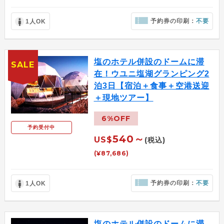
予約券の印刷：
不要
1人OK
塩のホテル併設のドームに滞
SALE
在！ウユニ塩湖グランピング2
泊3日【宿泊＋食事＋空港送迎
＋現地ツアー】
6%OFF
予約受付中
540～
US$
(税込)
(¥87,686)
予約券の印刷：
不要
1人OK
塩のホテル併設のドームに滞