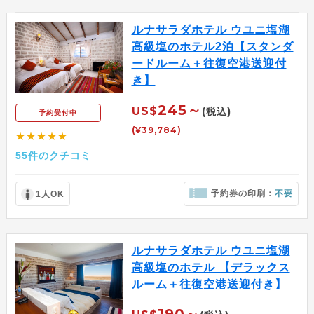
ルナサラダホテル ウユニ塩湖
高級塩のホテル2泊【スタンダ
ードルーム＋往復空港送迎付
き】
245～
US$
(税込)
予約受付中
(¥39,784)
★★★★★
55件のクチコミ
予約券の印刷：
不要
1人OK
ルナサラダホテル ウユニ塩湖
高級塩のホテル 【デラックス
ルーム＋往復空港送迎付き】