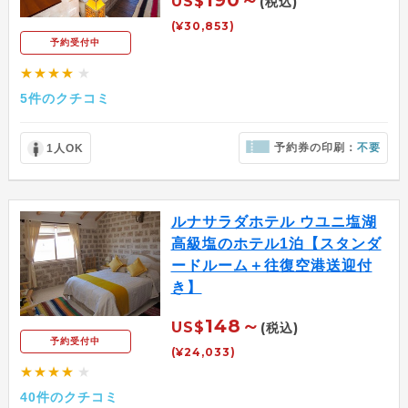
190～
US$
(税込)
(¥30,853)
予約受付中
★★★★
★
5件のクチコミ
予約券の印刷：
不要
1人OK
ルナサラダホテル ウユニ塩湖
高級塩のホテル1泊【スタンダ
ードルーム＋往復空港送迎付
き】
148～
US$
(税込)
予約受付中
(¥24,033)
★★★★
★
40件のクチコミ