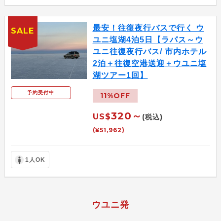
最安！往復夜行バスで行く ウ
SALE
ユニ塩湖4泊5日【ラパス～ウ
ユニ往復夜行バス/ 市内ホテル
2泊＋往復空港送迎＋ウユニ塩
湖ツアー1回】
予約受付中
11%OFF
320～
US$
(税込)
(¥51,962)
1人OK
ウユニ発