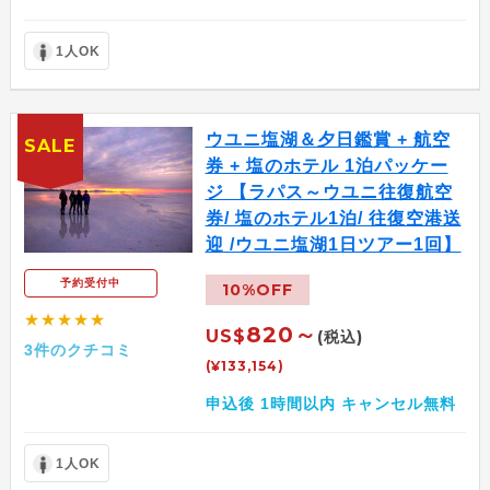
1人OK
ウユニ塩湖＆夕日鑑賞 + 航空
SALE
券 + 塩のホテル 1泊パッケー
ジ 【ラパス～ウユニ往復航空
券/ 塩のホテル1泊/ 往復空港送
迎 /ウユニ塩湖1日ツアー1回】
予約受付中
10%OFF
★★★★★
820～
US$
(税込)
3件のクチコミ
(¥133,154)
申込後 1時間以内 キャンセル無料
1人OK