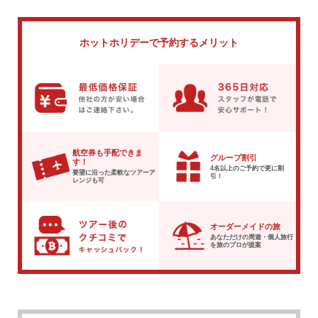
ホットホリデーで
予約するメリット
航空券も手配できま
グループ割引
す！
4名以上のご予約で
更に割
要望に沿った柔軟な
ツアーア
引！
レンジも可
オーダーメイドの旅
あなただけの周遊・個人旅行
を
旅のプロが提案