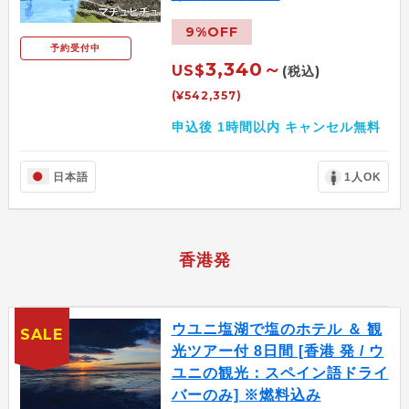
9%OFF
予約受付中
3,340～
US$
(税込)
(¥542,357)
申込後 1時間以内 キャンセル無料
日本語
1人OK
香港発
ウユニ塩湖で塩のホテル ＆ 観
SALE
光ツアー付 8日間 [香港 発 / ウ
ユニの観光：スペイン語ドライ
バーのみ] ※燃料込み