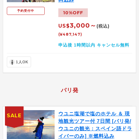
予約受付中
10%OFF
3,000～
US$
(税込)
(¥487,147)
申込後 1時間以内 キャンセル無料
1人OK
パリ発
ウユニ塩湖で塩のホテル ＆ 現
SALE
地観光ツアー付 7日間 [パリ発/
ウユニの観光：スペイン語ドラ
イバーのみ] ※燃料込み