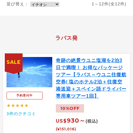
並び替え：
1～12件(全12件)
ラパス発
奇跡の絶景ウユニ塩湖を2泊3
SALE
日で満喫！ お得なパッケージ
ツアー【ラパス～ウユニ往復航
空券/ 塩のホテル2泊＋往復空
港送迎＋スペイン語ドライバー
専用車ツアー1回】
予約受付中
★★★★★
10%OFF
3件のクチコミ
930～
US$
(税込)
(¥151,016)