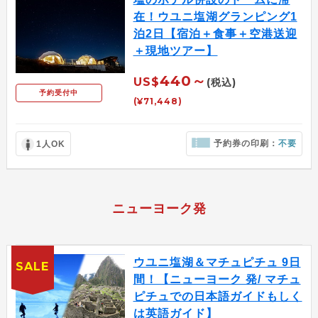
在！ウユニ塩湖グランピング1
泊2日【宿泊＋食事＋空港送迎
＋現地ツアー】
440～
US$
(税込)
予約受付中
(¥71,448)
予約券の印刷：
不要
1人OK
ニューヨーク発
ウユニ塩湖＆マチュピチュ 9日
SALE
間！【ニューヨーク 発/ マチュ
ピチュでの日本語ガイドもしく
は英語ガイド】