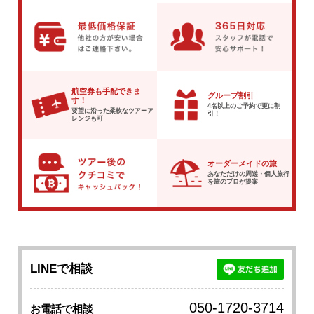
航空券も手配できま
グループ割引
す！
4名以上のご予約で
更に割
要望に沿った柔軟な
ツアーア
引！
レンジも可
オーダーメイドの旅
あなただけの周遊・個人旅行
を
旅のプロが提案
LINEで相談
050-1720-3714
お電話で相談