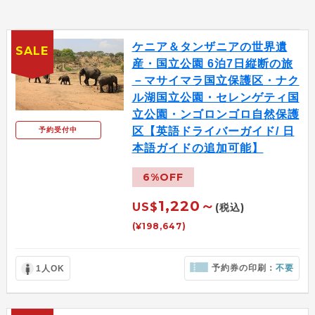
ケニア＆タンザニアの世界遺
SALE
産・国立公園 6泊7日縦断の旅
－マサイマラ国立保護区・ナク
ル湖国立公園・セレンゲティ国
立公園・ンゴロンゴロ自然保護
区【英語ドライバーガイド/ 日
予約受付中
本語ガイドの追加可能】
6%OFF
1,220～
US$
(税込)
(¥198,647)
予約券の印刷：
不要
1人OK