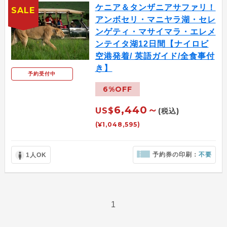
ケニア＆タンザニアサファリ！
SALE
アンボセリ・マニヤラ湖・セレ
ンゲティ・マサイマラ・エレメ
ンテイタ湖12日間【ナイロビ
空港発着/ 英語ガイド/全食事付
き】
予約受付中
6%OFF
6,440～
US$
(税込)
(¥1,048,595)
予約券の印刷：
不要
1人OK
1