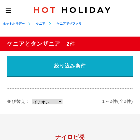
HOT
HOLIDAY
toggle
navigation
ホットホリデー
ケニア
ケニアでサファリ
ケニアとタンザニア
2件
絞り込み条件
並び替え：
1～2件(全2件)
ナイロビ発