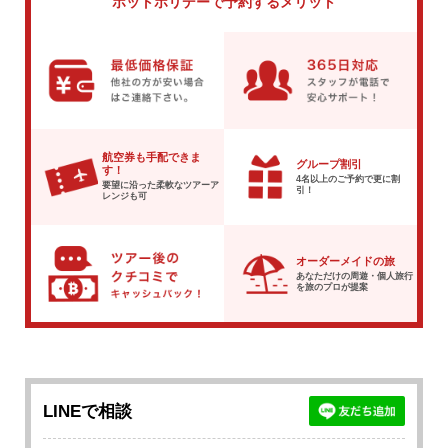
ホットホリデーで
予約するメリット
航空券も手配できま
グループ割引
す！
4名以上のご予約で
更に割
要望に沿った柔軟な
ツアーア
引！
レンジも可
オーダーメイドの旅
あなただけの周遊・個人旅行
を
旅のプロが提案
LINEで相談