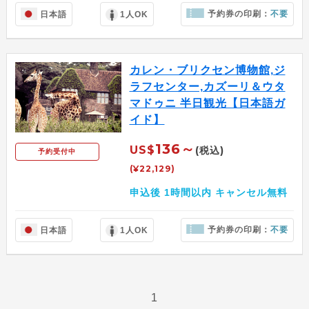
予約券の印刷：
不要
日本語
1人OK
カレン・ブリクセン博物館,ジ
ラフセンター,カズーリ＆ウタ
マドゥニ 半日観光【日本語ガ
イド】
136～
US$
(税込)
予約受付中
(¥22,129)
申込後 1時間以内 キャンセル無料
予約券の印刷：
不要
日本語
1人OK
1