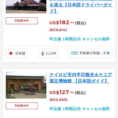
を巡る【日本語ドライバーガイ
ド】
予約受付中
182～
US$
(税込)
(¥29,614)
申込後 1時間以内 キャンセル無料
予約券の印刷：
不要
日本語
1人OK
ナイロビ市内半日観光＆ケニア
国立博物館 【日本語ガイド】
127～
US$
(税込)
(¥20,665)
予約受付中
申込後 1時間以内 キャンセル無料