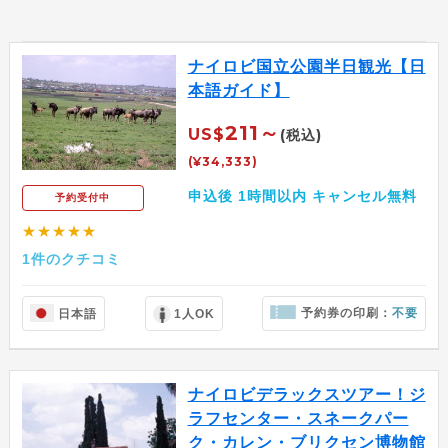
ナイロビ国立公園半日観光【日
本語ガイド】
211～
US$
(税込)
(¥34,333)
申込後 1時間以内 キャンセル無料
予約受付中
★★★★★
1件のクチコミ
予約券の印刷：
不要
日本語
1人OK
ナイロビデラックスツアー！ジ
ラフセンター・スネークパー
ク・カレン・ブリクセン博物館