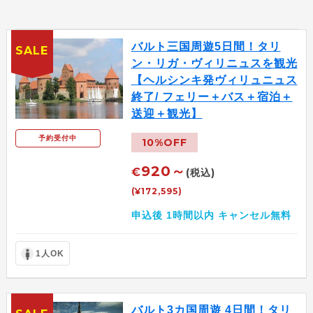
バルト三国周遊5日間！タリ
SALE
ン・リガ・ヴィリニュスを観光
【ヘルシンキ発ヴィリュニュス
終了/ フェリー＋バス＋宿泊＋
送迎＋観光】
予約受付中
10%OFF
920～
€
(税込)
(¥172,595)
申込後 1時間以内 キャンセル無料
1人OK
バルト3カ国周遊 4日間！タリ