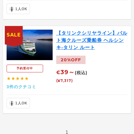
1人OK
【タリンクシリヤライン】バル
SALE
ト海クルーズ乗船券 ヘルシン
キ-タリン ルート
20%OFF
予約受付中
39～
€
(税込)
★★★★★
(¥7,317)
3件のクチコミ
1人OK
1