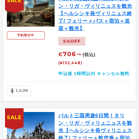
SALE
ン・リガ・ヴィリニュスを観光
【ヘルシンキ発ヴィリニュス終
了/ フェリー＋バス＋宿泊＋送
迎＋観光】
予約受付中
5%OFF
706～
€
(税込)
(¥132,448)
申込後 1時間以内 キャンセル無料
1人OK
バルト三国周遊6日間！タリ
SALE
ン・リガ・ヴィリュニュスを観
光【ヘルシンキ発ヴィリニュス
終了/ フェリー＋航空券＋宿泊