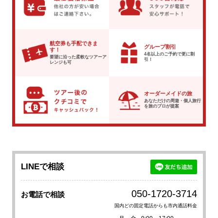
航空券も手配できま
グループ割引
す！
4名以上のご予約で
更に割
要望に沿った柔軟な
ツアーア
引！
レンジも可
オーダーメイドの旅
あなただけの周遊・個人旅行
を
旅のプロが提案
LINEで相談
050-1720-3714
お電話で相談
国内どの固定電話からも市内通話料金