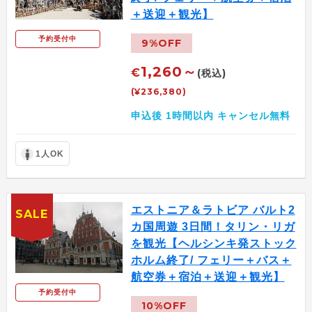
＋送迎＋観光】
予約受付中
9%OFF
1,260～
€
(税込)
(¥236,380)
申込後 1時間以内 キャンセル無料
1人OK
エストニア＆ラトビア バルト2
SALE
カ国周遊 3日間！タリン・リガ
を観光【ヘルシンキ発ストック
ホルム終了/ フェリー＋バス＋
航空券＋宿泊＋送迎＋観光】
予約受付中
10%OFF