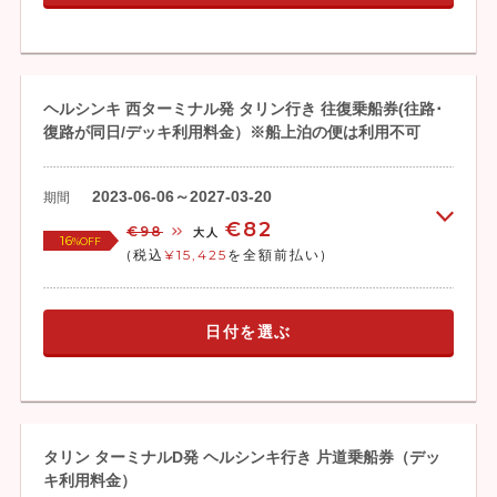
ヘルシンキ 西ターミナル発 タリン行き 往復乗船券(往路･
復路が同日/デッキ利用料金）※船上泊の便は利用不可
2023-06-06～2027-03-20
期間
€82
€98
大人
16
%OFF
(税込
¥15,425
を全額前払い)
日付を選ぶ
タリン ターミナルD発 ヘルシンキ行き 片道乗船券（デッ
キ利用料金）