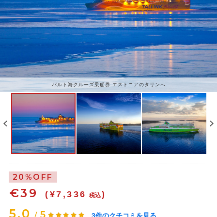
バルト海クルーズ乗船券 エストニアのタリンへ
20%OFF
€
39
(¥7,336
)
税込
5.0
5
/
3
件のクチコミを見る