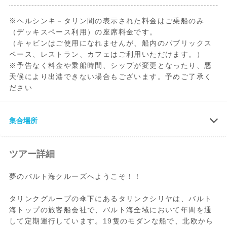
※ヘルシンキ－タリン間の表示された料金はご乗船のみ
（デッキスペース利用）の座席料金です。
（キャビンはご使用になれませんが、船内のパブリックス
ペース、レストラン、カフェはご利用いただけます。）
※予告なく料金や乗船時間、シップが変更となったり、悪
天候により出港できない場合もございます。予めご了承く
ださい
09:30
ウェストターミナル Länsiterminaali フェ
集合場所
リー会社[Tallink(タリンク)] 2階カウンタ
ーにてチェックイン
ツアー詳細
T2ターミナル(殆どの便):
Tyynenmerenkatu 14, 00220 Helsinki
夢のバルト海クルーズへようこそ！！
または
T1ターミナル(毎日1便):
タリンクグループの傘下にあるタリンクシリヤは、バルト
Tyynenmerenkatu 8, 00220 Helsinki
海トップの旅客船会社で、バルト海全域において年間を通
※どちらのターミナルかは運航スケジュー
して定期運行しています。19隻のモダンな船で、北欧から
ルでご確認ください。