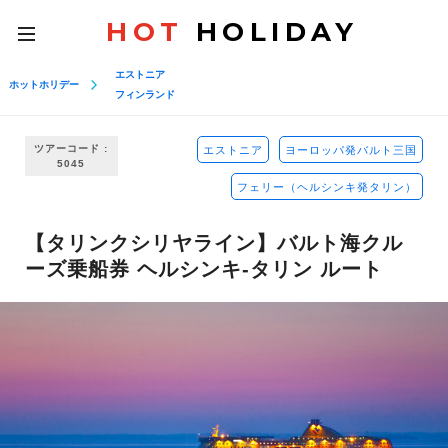
HOT
HOLIDAY
toggle
navigation
エストニア
ホットホリデー
フィンランド
ツアーコード :
エストニア
ヨーロッパ発バルト三国
5045
フェリー（ヘルシンキ発タリン）
【タリンクシリヤライン】バルト海クル
ーズ乗船券 ヘルシンキ-タリン ルート