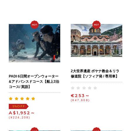
2大世界遺産 ボヤナ教会＆リラ
修道院【ソフィア発 / 専用車】
PADI 6日間オープンウォーター
&アドバンスドコース【船上3泊
コース/ 英語】
€253～
(¥47,608)
OFF
5%
A$1,952～
(¥224,208)