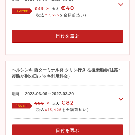
€40
€49
大人
18
%OFF
(税込
¥7,525
を全額前払い)
21:30又は
ヘルシンキ・ウェストターミナル
22:00
(Länsiterminaali.)到着後解散
日付を選ぶ
ヘルシンキ 西ターミナル発 タリン行き 往復乗船券(往路･
復路が別の日/デッキ利用料金）
2023-06-06～2027-03-20
期間
€82
€98
大人
16
%OFF
(税込
¥15,425
を全額前払い)
日付を選ぶ