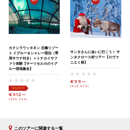
カクシラウッタネン 北極リゾー
サンタさんに会いに行こう！ サ
ト イグルー＆シャレー宿泊（専
ンタクロース村ツアー【ロヴァ
用サウナ付き）＋トナカイサフ
ニエミ発】
ァリ体験【サーリセルカのイグ
ルー現地集合】
€99～
(¥18,629)
OFF
6%
€512～
(¥96,344)
このツアーに関連する一覧