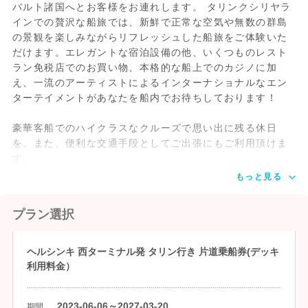
バルト諸国へとお客様をお連れします。 タリンクシリヤラ
インでの贅沢な船旅では、新鮮で正常な空気や無数の群島
の景観を楽しみながらリフレッシュした船旅をご体験いた
10:30
Tallink社M/S Star号またはSuperstar号に
だけます。エレガントな宿泊設備の他、いくつものレスト
てヘルシンキを出航、いざタリンへ
ラン免税店でのお買い物、本格的な船上でのカジノに加
え、一流のアーティストによるインターナショナルなエン
ターテイメントがあなたを船内でお待ちしております！
12:30
タリン・ターミナルD (Vana sadam
Reisiterminal D）到着
豪華客船でのハイクラスなクルーズで思い出に残る休日
を。また、便利な交通手段としてご出張にもご利用頂けま
す。
---
到着後自由行動
もっと見る
18:30又は
タリン・ターミナルD (Vana sadam
プラン選択
19:30頃
Reisiterminal D)のタリンク社チェックイ
ンカウンターにてチェックイン
ヘルシンキ 西ターミナル発 タリン行き 片道乗船券(デッキ
利用料金）
19:30または
タリン出航、いざヘルシンキへ
20:30
約2時間
2023-06-06～2027-03-20
期間