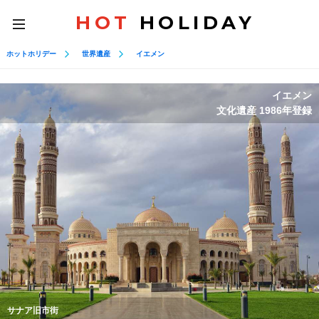
HOT
HOLIDAY
toggle
navigation
ホットホリデー
世界遺産
イエメン
イエメン
文化遺産 1986年登録
サナア旧市街