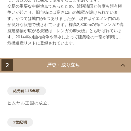
て、ガムのように噛んで使用することもあります。
交易の重要な中継地点であったため、近隣諸国と何度も領有権
争いが起こり、旧市街には高さ12mの城壁が設けられていま
す。かつては城門が5つありましたが、現在はイエメン門のみ
が良好な状態で残されています。標高2,300mの街にレンガの高
層建築物が広がる景観は「レンガの摩天楼」とも呼ばれていま
す。2014年の国内紛争や洪水によって建築物の一部が倒壊し、
危機遺産リストに登録されています。
2
歴史・成り立ち
紀元前115年頃
ヒムヤル王国の成立。
1世紀頃