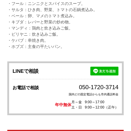
・フール：ニンニクとスパイスのスープ。
・サルタ：ひき肉、野菜、トマトの石鍋煮込み。
・ベール：卵、マメのトマト煮込み。
・キブダ：レバーと野菜の炒め物。
・マンディ：鶏肉と炊き込みご飯。
・ビリヤニ：炊き込みご飯。
・ケバブ：串焼き肉。
・ホブズ：主食の平たいパン。
LINEで相談
050-1720-3714
お電話で相談
国内どの固定電話からも市内通話料金
月～金
9:00～17:00
年中無休
土・日
9:00～12:00（正午）