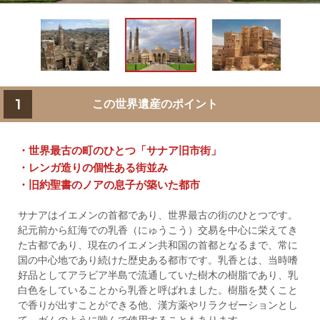
1
この世界遺産のポイント
・世界最古の町のひとつ「サナア旧市街」
・レンガ造りの個性ある街並み
・旧約聖書のノアの息子が築いた都市
サナアはイエメンの首都であり、世界最古の街のひとつです。
紀元前から紅海での乳香（にゅうこう）交易を中心に栄えてき
た古都であり、現在のイエメン共和国の首都となるまで、常に
国の中心地であり続けた歴史ある都市です。乳香とは、当時嗜
好品としてアラビア半島で流通していた樹木の樹脂であり、乳
白色をしていることから乳香と呼ばれました。樹脂を焚くこと
で香りが出すことができる他、漢方薬やリラクゼーションとし