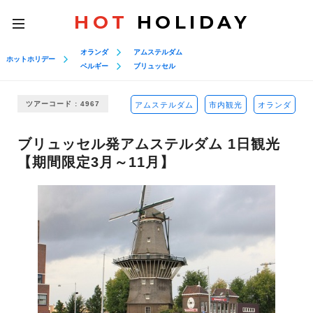
HOT
HOLIDAY
toggle
navigation
オランダ
アムステルダム
ホットホリデー
ベルギー
ブリュッセル
ツアーコード : 4967
アムステルダム
市内観光
オランダ
ブリュッセル発アムステルダム 1日観光
【期間限定3月～11月】