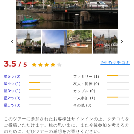
3.5
2
件のクチコミ
/
5
星5つ (0)
ファミリー (1)
星4つ (1)
友人・同僚 (0)
星3つ (1)
カップル (0)
星2つ (0)
一人参加 (1)
星1つ (0)
その他 (0)
このツアーに参加されたお客様はサインインの上、クチコミを
ご投稿いただけます。旅の思い出に、また今後参加を考える方
のために、ぜひツアーの感想をお寄せください。